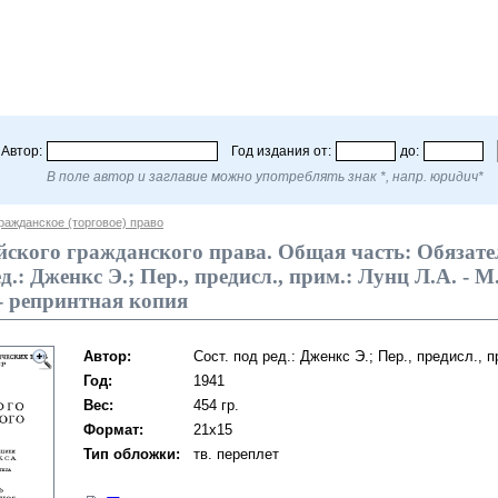
Автор:
Год издания от:
до:
В поле автор и заглавие можно употреблять знак *, напр. юридич*
ражданское (торговое) право
йского гражданского права. Общая часть: Обязате
ед.: Дженкс Э.; Пер., предисл., прим.: Лунц Л.А. - 
- репринтная копия
Автор:
Сост. под ред.: Дженкс Э.; Пер., предисл., п
Год:
1941
Вес:
454 гр.
Формат:
21х15
Тип обложки:
тв. переплет