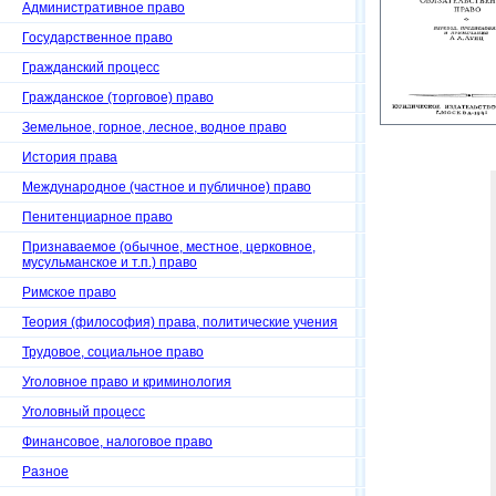
Административное право
Государственное право
Гражданский процесс
Гражданское (торговое) право
Земельное, горное, лесное, водное право
История права
Международное (частное и публичное) право
Пенитенциарное право
Признаваемое (обычное, местное, церковное,
мусульманское и т.п.) право
Римское право
Теория (философия) права, политические учения
Трудовое, социальное право
Уголовное право и криминология
Уголовный процесс
Финансовое, налоговое право
Разное