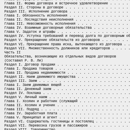
Глава II. Форма договора и встречное удовлетворение . . . . .
Раздел II. Стороны в договоре . . . . . . . . . . . . . . . .
Раздел III. Исполнение договора . . . . . . . . . . . . . . .
Глава I. Обязанность исполнения . . . . . . . . . . . . . . .
Глава II. Последствия неисполнения . . . . . . . . . . . . . 
Глава III. Невозможность исполнения . . . . . . . . . . . . .
Глава IV. Взаимные договорные обязательства . . . . . . . . .
Глава V. Задаток и штрафы . . . . . . . . . . . . . . . . . .
Hаздел IV. Уступка требований и перевод долга по договорным о
Раздел V. Прекращение обязательств из договоров . . . . . . .
права
Раздел VI. Прекращение
иска, вытекающего из договора . .
Раздел VII. Множественность должников или кредиторов . . . . 
Часть II
Обязательства, возникающие из отдельных видов договоров
(Составил Р. В. Ли)
Раздел I. Договор продажи . . . . . . . . . . . . . . . . . .
Глава I. Продажа товаров . . . . . . . . . . . . . . . . . . 
Глава II. Продажа недвижимости . . . . . . . . . . . . . . . 
Раздел II. Наем движимого имущества . . . . . . . . . . . . .
Раздел III. Заем . . . . . . . . . . . . . . . . . . . . . . 
Глава I. Заем движимых вещей . . . . . . . . . . . . . . . . 
Глава II. Денежный заем . . . . . . . . . . . . . . . . . . .
Раздел IV. Поклажа . . . . . . . . . . . . . . . . . . . . . 
Раздел V. Личный наем . . . . . . . . . . . . . . . . . . . .
Глава I. Хозяин и работник (служащий . . . . . . . . . . . . 
Глава II. Хозяин и ученик . . . . . . . . . . . . . . . . . .
Глава III. Подряд . . . . . . . . . . . . . . . . . . . . . .
Глава IV. Заработная плата . . . . . . . . . . . . . . . . . 
Глава V. Принципал и агент . . . . . . . . . . . . . . . . . 
Раздел VI. Содержатель гостиницы и постоялец . . . . . . . . 
Раздел VII. Перевозка грузов и пассажиров . . . . . . . . . .
Раздел VIII. Товарищество . . . . . . . . . . . . . . . . . .