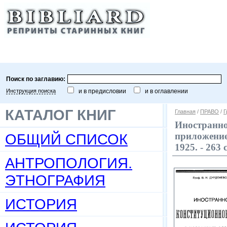
Поиск по заглавию:
Инструкция поиска
и в предисловии
и в оглавлении
КАТАЛОГ КНИГ
Главная
/
ПРАВО
/
Г
Иностранно
ОБЩИЙ СПИСОК
приложением
1925. - 263
АНТРОПОЛОГИЯ.
ЭТНОГРАФИЯ
ИСТОРИЯ