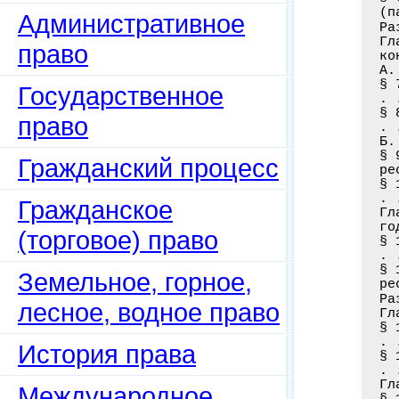
(п
Административное
Ра
Гл
право
ко
А.
§ 
Государственное
. 
§ 
право
. 
Б.
§ 
Гражданский процесс
ре
§ 
. 
Гражданское
Гл
го
(торговое) право
§ 
. 
§ 
Земельное, горное,
ре
Ра
лесное, водное право
Гл
§ 
. 
История права
§ 
. 
Гл
Международное