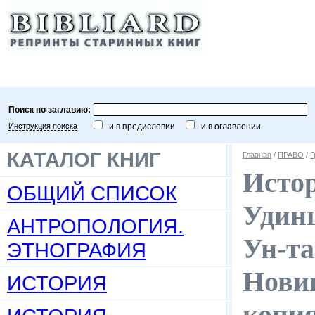
Поиск по заглавию:
Инструкция поиска
и в предисловии
и в оглавлении
КАТАЛОГ КНИГ
Главная
/
ПРАВО
/
Г
Истор
ОБЩИЙ СПИСОК
Удинц
АНТРОПОЛОГИЯ.
Ун-та
ЭТНОГРАФИЯ
Новиц
ИСТОРИЯ
копи