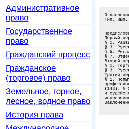
Административное
Оглавлени
право
Тип. Имп.
Государственное
Предислов
Первый пе
право
§ 1. Разв
§ 3. Русс
§ 5. Регл
Гражданский процесс
§ 7. Отде
Второй пе
Гражданское
§ 1. Торг
§ 3. Русс
Третий пе
(торговое) право
§ 1. Попы
профессио
(143). § 
Земельное, горное,
и судейск
исполнени
лесное, водное право
История права
Международное