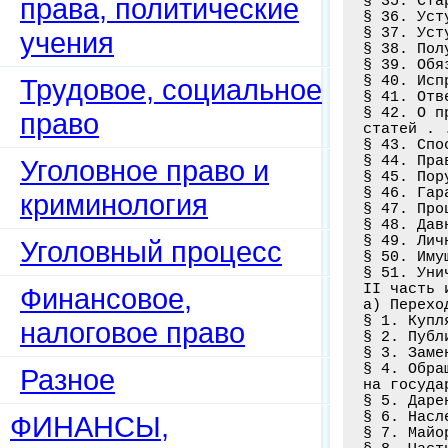
права, политические
§ 35. Ста
§ 36. Уст
§ 37. Уст
учения
§ 38. Пол
§ 39. Обя
§ 40. Исп
Трудовое, социальное
§ 41. Отв
§ 42. О п
право
статей . 
§ 43. Спо
§ 44. Пра
Уголовное право и
§ 45. Пор
§ 46. Гар
криминология
§ 47. Про
§ 48. Дав
§ 49. Лич
Уголовный процесс
§ 50. Иму
§ 51. Уни
II часть 
Финансовое,
а) Перехо
§ 1. Купл
налоговое право
§ 2. Публ
§ 3. Заме
§ 4. Обра
Разное
на госуда
§ 5. Даре
§ 6. Насл
ФИНАНСЫ,
§ 7. Майо