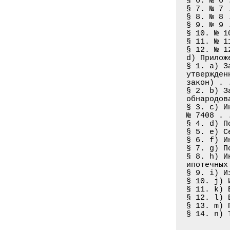
§ 6. № 6 
§ 7. № 7 
§ 8. № 8 
§ 9. № 9 
§ 10. № 1
§ 11. № 1
§ 12. № 1
d) Приложе
§ 1. а) З
утвержден
закон) . 
§ 2. b) З
обнародов
§ 3. с) И
№ 7408 . 
§ 4. d) П
§ 5. е) С
§ 6. f) И
§ 7. g) П
§ 8. h) И
ипотечных
§ 9. i) И
§ 10. j) 
§ 11. k) 
§ 12. l) 
§ 13. m) 