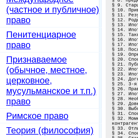
§ 8. Пред
§ 9. Стар
(частное и публичное)
§ 10. При
§ 11. Рез
право
§ 12. Род
§ 13. Ипо
§ 14. Ипо
Пенитенциарное
§ 15. Так
§ 16. Ипо
право
§ 17. Ипо
§ 18. Пос
§ 19. Опр
Признаваемое
§ 20. Спо
§ 21. Пуб
(обычное, местное,
§ 22. Ипо
§ 23. Ипо
церковное,
§ 24. Дог
§ 25. 3-я
мусульманское и т.п.)
§ 26. Пра
§ 27. Ипо
право
§ 28. Нео
§ 29. Дов
§ 30. Выб
Римское право
§ 31. Спо
§ 32. Мом
контраген
Теория (философия)
§ 33. Отл
§ 34. Спо