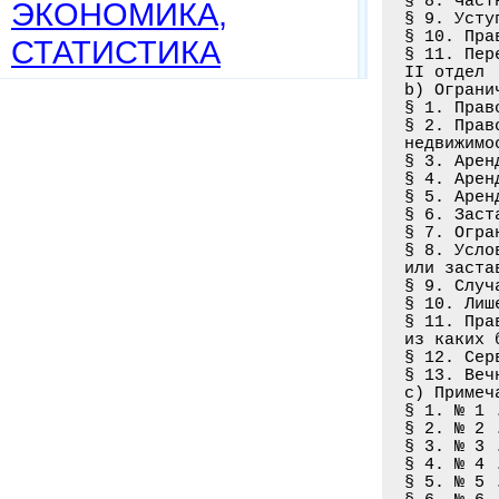
§ 8. Част
ЭКОНОМИКА,
§ 9. Усту
§ 10. Пра
СТАТИСТИКА
§ 11. Пер
II отдел

b) Ограни
§ 1. Прав
§ 2. Прав
недвижимо
§ 3. Арен
§ 4. Арен
§ 5. Арен
§ 6. Заст
§ 7. Огра
§ 8. Усло
или заста
§ 9. Случ
§ 10. Лиш
§ 11. Пра
из каких 
§ 12. Сер
§ 13. Веч
с) Примеча
§ 1. № 1 
§ 2. № 2 
§ 3. № 3 
§ 4. № 4 
§ 5. № 5 