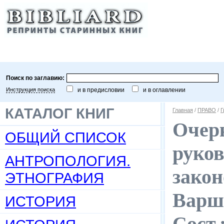
Поиск по заглавию:
Инструкция поиска
и в предисловии
и в оглавлении
КАТАЛОГ КНИГ
Главная
/
ПРАВО
/
Г
Очерк
ОБЩИЙ СПИСОК
руков
АНТРОПОЛОГИЯ.
закон
ЭТНОГРАФИЯ
Варша
ИСТОРИЯ
Сост.