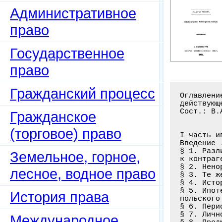
Административное
право
Государственное
право
Гражданский процесс
Оглавлени
действующ
Сост.: В.
Гражданское
(торговое) право
I часть и
Введение 
§ 1. Разл
Земельное, горное,
к контраг
§ 2. Нено
лесное, водное право
§ 3. Те ж
§ 4. Исто
§ 5. Ипот
История права
польского
§ 6. Пери
§ 7. Личн
Международное