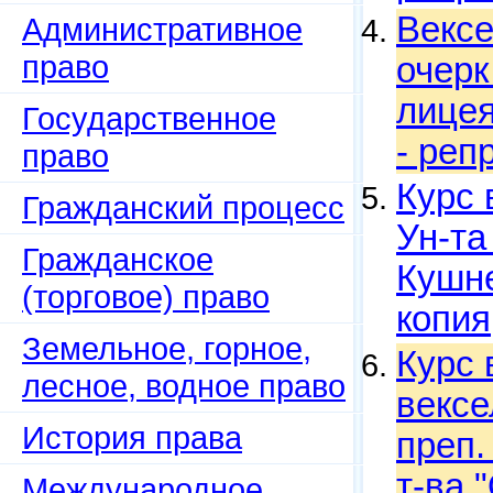
Вексе
Административное
право
очерк
лицея
Государственное
- реп
право
Курс 
Гражданский процесс
Ун-та
Гражданское
Кушне
(торговое) право
копия
Земельное, горное,
Курс 
лесное, водное право
вексе
История права
преп.
т-ва 
Международное