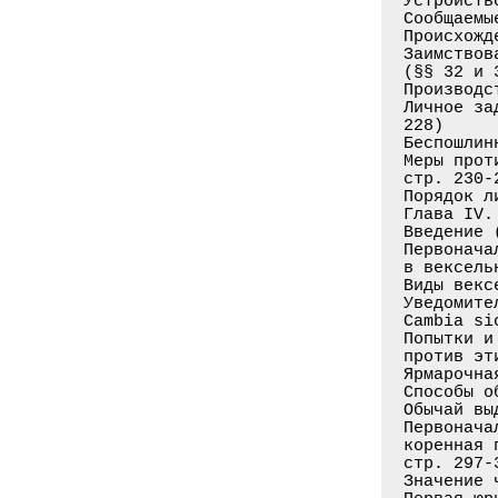
Устройств
Сообщаемы
Происхожд
Заимствов
(§§ 32 и 
Производс
Личное за
228)

Беспошлин
Меры прот
стр. 230-2
Порядок л
Глава IV.
Введение 
Первонача
в вексель
Виды векс
Уведомите
Cambia si
Попытки и
против эт
Ярмарочна
Способы о
Обычай вы
Первонача
коренная 
стр. 297-3
Значение 