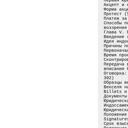
Первая юр
Акцепт и 
Форма акц
Протест (
Платеж за
Способы п
воззрения
Глава V. 
Введение 
Идея индо
Причины п
Первонача
Время про
Сконтриро
Передача 
вписания 
Оговорка:
392)

Образцы в
Векселя н
Billets и
Документы
Юридическ
Индоссаме
Юридическ
Положение
Signature
Срок взыс