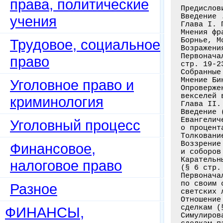
права, политические
Предислов
Введение 
учения
Глава I. 
Мнения фр
Борнье, M
Трудовое, социальное
Возражени
Первонача
право
стр. 19-23
Собранные
Мнение Би
Уголовное право и
Опроверже
векселей 
криминология
Глава II.
Введение 
Евангелич
Уголовный процесс
о процент
Толковани
Воззрение
Финансовое,
и соборов
Карательн
налоговое право
(§ 6 стр. 
Первонача
по своим 
Разное
светских 
Отношение
сделкам (
ФИНАНСЫ,
Симулиров