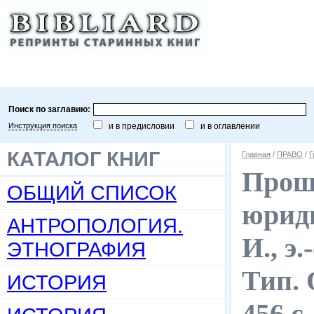
Поиск по заглавию:
Инструкция поиска
и в предисловии
и в оглавлении
КАТАЛОГ КНИГ
Главная
/
ПРАВО
/
Г
Прошл
ОБЩИЙ СПИСОК
юриди
АНТРОПОЛОГИЯ.
И., э
ЭТНОГРАФИЯ
Тип. 
ИСТОРИЯ
456 с