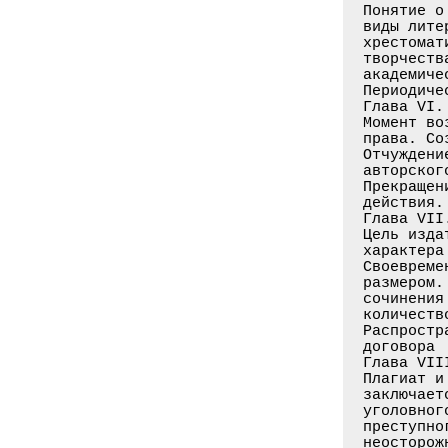
Понятие о
виды лите
хрестомат
творчеств
академиче
Периодиче
Глава VI.
Момент во
права. Со
Отчуждени
авторског
Прекращен
действия.
Глава VII
Цель изда
характера
Своевреме
размером.
сочинения
количеств
Распростр
договора

Глава VII
Плагиат и
заключает
уголовног
преступно
неосторож