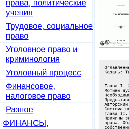
права, политические
учения
Трудовое, социальное
право
Уголовное право и
криминология
Оглавлени
Уголовный процесс
Казань: Т
Финансовое,
Глава I. 
Мотивы ду
налоговое право
Необходим
Предостав
Авторский
Разное
Система п
Глава II.
Причины з
ФИНАНСЫ,
права. Об
собственн