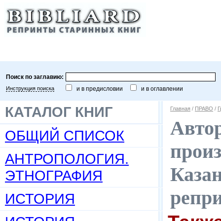
Поиск по заглавию:
Инструкция поиска
и в предисловии
и в оглавлении
КАТАЛОГ КНИГ
Главная
/
ПРАВО
/
Г
Автор
ОБЩИЙ СПИСОК
произ
АНТРОПОЛОГИЯ.
Казан
ЭТНОГРАФИЯ
репр
ИСТОРИЯ