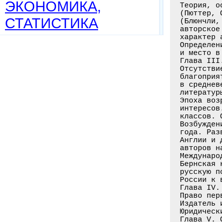
ЭКОНОМИКА,
Теория, о
(Пюттер, 
СТАТИСТИКА
(Блюнчли,
авторское
характер 
Определен
и место в
Глава III
Отсутстви
благоприя
в среднев
литератур
Эпоха воз
интересов
классов. 
Возбужден
года. Раз
Англии и 
авторов н
Междунаро
Бернская 
русскую п
России к 
Глава IV.
Право пер
Издатель 
Юридическ
Глава V. 