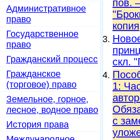
пов. 
Административное
"Брок
право
копия
Государственное
Новое
право
принц
Гражданский процесс
скл. 
Гражданское
Пособ
(торговое) право
1: Ча
автор
Земельное, горное,
Обяза
лесное, водное право
с зам
История права
уложе
Международное