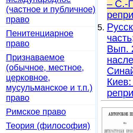
– С.-
(частное и публичное)
репри
право
Русск
Пенитенциарное
часть
право
Вып. 
Признаваемое
насле
(обычное, местное,
Синай
церковное,
Киев:
мусульманское и т.п.)
репри
право
Римское право
Теория (философия)