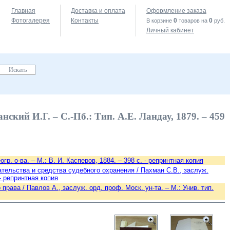
Главная
Доставка и оплата
Оформление заказа
Фотогалерея
Контакты
0
0
В корзине
товаров на
руб.
Личный кабинет
кий И.Г. – С.-Пб.: Тип. А.Е. Ландау, 1879. – 459
. о-ва. – М.: В. И. Касперов, 1884. – 398 с. - репринтная копия
ательства и средства судебного охранения / Пахман С.В., заслуж.
 - репринтная копия
права / Павлов А., заслуж. орд. проф. Моск. ун-та. – М.: Унив. тип.