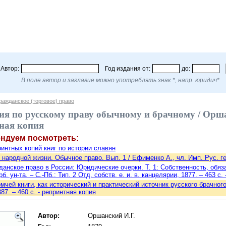
Автор:
Год издания от:
до:
В поле автор и заглавие можно употреблять знак *, напр. юридич*
ражданское (торговое) право
я по русскому праву обычному и брачному / Оршанс
тная копия
ендуем посмотреть:
интных копий книг по истории славян
народной жизни. Обычное право. Вып. 1 / Ефименко А., чл. Имп. Рус. геогр
анское право в России: Юридические очерки. Т. 1: Собственность, обяз
б. ун-та. – С.-Пб.: Тип. 2 Отд. собств. е. и. в. канцелярии, 1877. – 463 с.
мчей книги, как исторический и практический источник русского брачного 
887. – 460 с. - репринтная копия
Автор:
Оршанский И.Г.