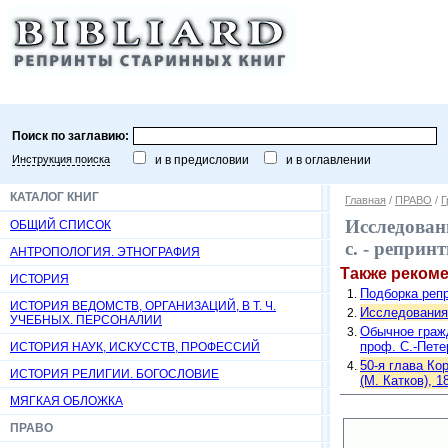
Поиск по заглавию:
Инструкция поиска
и в предисловии
и в оглавлении
КАТАЛОГ КНИГ
Главная
/
ПРАВО
/
Г
Исследовани
ОБЩИЙ СПИСОК
с. - реприн
АНТРОПОЛОГИЯ. ЭТНОГРАФИЯ
Также реком
ИСТОРИЯ
Подборка репр
ИСТОРИЯ ВЕДОМСТВ, ОРГАНИЗАЦИЙ, В Т. Ч.
Исследования 
УЧЕБНЫХ. ПЕРСОНАЛИИ
Обычное гражд
проф. С.-Петер
ИСТОРИЯ НАУК, ИСКУССТВ, ПРОФЕССИЙ
50-я глава Кор
ИСТОРИЯ РЕЛИГИИ. БОГОСЛОВИЕ
(М. Катков), 1
МЯГКАЯ ОБЛОЖКА
ПРАВО