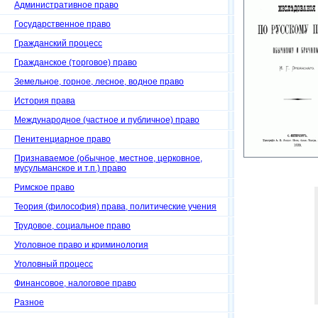
Административное право
Государственное право
Гражданский процесс
Гражданское (торговое) право
Земельное, горное, лесное, водное право
История права
Международное (частное и публичное) право
Пенитенциарное право
Признаваемое (обычное, местное, церковное,
мусульманское и т.п.) право
Римское право
Теория (философия) права, политические учения
Трудовое, социальное право
Уголовное право и криминология
Уголовный процесс
Финансовое, налоговое право
Разное