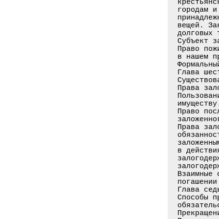
крестьянс
городам и
принадлеж
вещей. За
долговых 
Субъект з
Право пож
в нашем п
Формальны
Глава шес
Существов
Права зал
Пользован
имуществу
Право пос
заложенно
Права зал
обязаннос
заложенны
в действи
залогодер
залогодер
Взаимные 
погашении
Глава сед
Способы п
обязатель
Прекращен