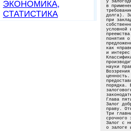
у залогод
ЭКОНОМИКА,
в примене
требовани
СТАТИСТИКА
долга). З
при закла
собственн
условной 
преемства
понятия о
предложен
как «прав
и интерес
Классифик
производи
науки пра
Воззрения
ценность.
предостав
порядка. 
залоговог
законодат
Глава пят
Залог доб
праву. От
Три главн
срочного 
Залог с н
о залоге 