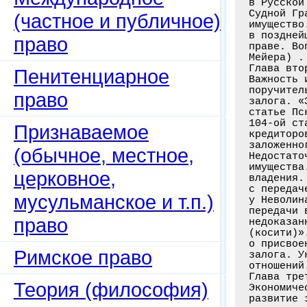
в Русской
Судной Гр
(частное и публичное)
имущество
в поздней
право
праве. Во
Мейера) .
Глава вто
Пенитенциарное
Важность 
поручител
право
залога. «
статье Пс
104-ой ст
Признаваемое
кредиторо
заложенно
(обычное, местное,
Недостато
имущества
церковное,
владения.
с передач
мусульманское и т.п.)
у Неволин
передачи 
право
недоказан
(косити)»
о присвое
Римское право
залога. У
отношений
Глава тре
Теория (философия)
Экономиче
развитие 