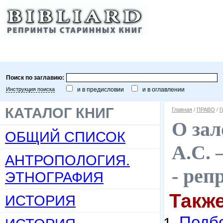
Поиск по заглавию:
Инструкция поиска
и в предисловии
и в оглавлении
КАТАЛОГ КНИГ
Главная
/
ПРАВО
/
Г
О зал
ОБЩИЙ СПИСОК
А.С. 
АНТРОПОЛОГИЯ.
- реп
ЭТНОГРАФИЯ
Такж
ИСТОРИЯ
Подбо