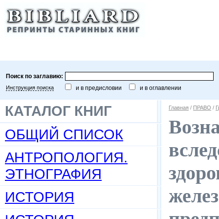
Поиск по заглавию:
Инструкция поиска
и в предисловии
и в оглавлении
КАТАЛОГ КНИГ
Главная
/
ПРАВО
/
Г
Возна
ОБЩИЙ СПИСОК
вслед
АНТРОПОЛОГИЯ.
здор
ЭТНОГРАФИЯ
желе
ИСТОРИЯ
предп