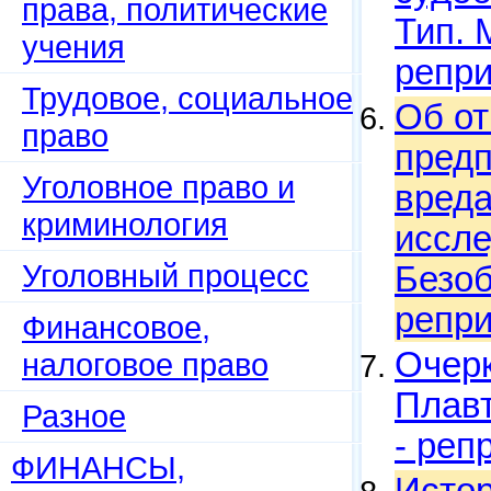
права, политические
Тип. 
учения
репри
Трудовое, социальное
Об от
право
предп
Уголовное право и
вреда
криминология
иссле
Уголовный процесс
Безоб
репри
Финансовое,
Очерк
налоговое право
Плавт
Разное
- реп
ФИНАНСЫ,