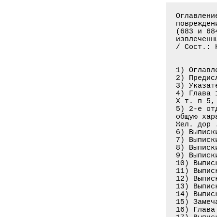
Оглавлени
поврежден
(683 и 68
извлеченн
/ Сост.: 
1) Оглавл
2) Предис
3) Указат
4) Глава 
Х т. п 5,
5) 2-е от
общую хар
Жел. дор 
6) Выписк
7) Выписк
8) Выписк
9) Выписк
10) Выпис
11) Выпис
12) Выпис
13) Выпис
14) Выпис
15) Замеч
16) Глава