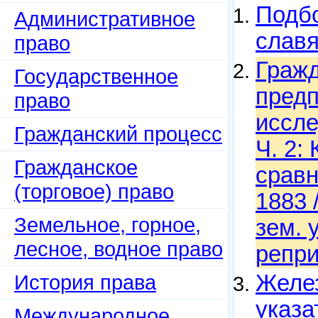
Подбо
Административное
слав
право
Гражд
Государственное
предп
право
иссле
Гражданский процесс
Ч. 2:
Гражданское
сравн
(торговое) право
1883 
Земельное, горное,
зем. 
лесное, водное право
репри
История права
Желе
указа
Международное