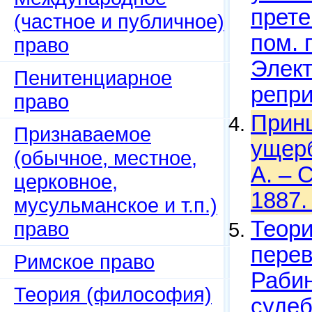
прете
(частное и публичное)
пом. 
право
Элект
Пенитенциарное
репри
право
Принц
Признаваемое
ущерб
(обычное, местное,
А. – 
церковное,
1887.
мусульманское и т.п.)
Теори
право
перев
Римское право
Рабин
Теория (философия)
судеб.