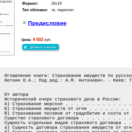
Формат:
26x19
Тип обложки:
тв. переплет
Предисловие
4 502
Цена:
руб.
Оглавление книги: Страхование имуществ по русско
Ноткин О.А.; Под ред.: А.Я. Антонович. - Киев: Т
От автора

Исторический очерк страхового дела в России:

А) Страхование морское . . . . . . . . . . . . .
Б) Страхование имуществ от огня . . . . . . . . 
В) Страхование посевов от градобития и скота от 
Существо страхового договора . . . . . . . . . .
Сущность отдельных видов страхового договора . .
а) Сущность договора страхования имуществ от огн