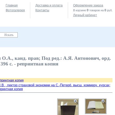
Главная
Доставка и оплата
Оформление заказа
Фотогалерея
Контакты
0
0
В корзине
товаров на
руб.
Личный кабинет
О.А., канд. прав; Под ред.: А.Я. Антонович, орд.
 396 с. - репринтная копия
епринтная копия
.В., лектор страховой экономии на С.-Петерб. высш. коммерч. курсах;
епринтная копия