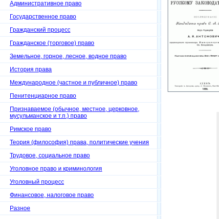
Административное право
Государственное право
Гражданский процесс
Гражданское (торговое) право
Земельное, горное, лесное, водное право
История права
Международное (частное и публичное) право
Пенитенциарное право
Признаваемое (обычное, местное, церковное,
мусульманское и т.п.) право
Римское право
Теория (философия) права, политические учения
Трудовое, социальное право
Уголовное право и криминология
Уголовный процесс
Финансовое, налоговое право
Разное