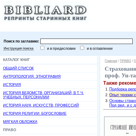
Поиск по заглавию:
Инструкция поиска
и в предисловии
и в оглавлении
КАТАЛОГ КНИГ
Главная
/
ПРАВО
/
Г
Страхование
ОБЩИЙ СПИСОК
проф. Ун-та
АНТРОПОЛОГИЯ. ЭТНОГРАФИЯ
Также реком
ИСТОРИЯ
Подборка репр
ИСТОРИЯ ВЕДОМСТВ, ОРГАНИЗАЦИЙ, В Т. Ч.
Опыт теории ст
УЧЕБНЫХ. ПЕРСОНАЛИИ
Основы страхо
Под ред. и с 
ИСТОРИЯ НАУК, ИСКУССТВ, ПРОФЕССИЙ
ИСТОРИЯ РЕЛИГИИ. БОГОСЛОВИЕ
МЯГКАЯ ОБЛОЖКА
ПРАВО