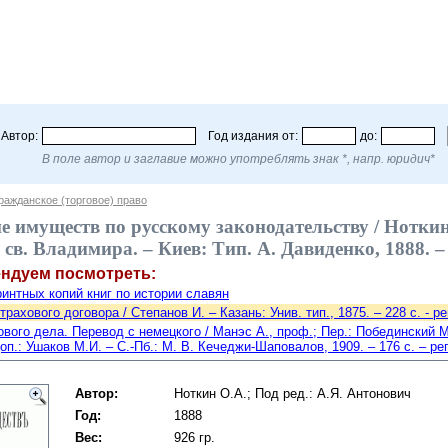
Автор:
Год издания от:
до:
В поле автор и заглавие можно употреблять знак *, напр. юридич*
ражданское (торговое) право
 имуществ по русскому законодательству / Ноткин 
 св. Владимира. – Киев: Тип. А. Давиденко, 1888. –
ендуем посмотреть:
интных копий книг по истории славян
рахового договора / Степанов И. – Казань: Унив. тип., 1875. – 228 с. - р
вого дела. Перевод с немецкого / Манэс А., проф.; Пер.: Побединский М
доп.: Ушаков М.И. – С.-Пб.: М. В. Кечеджи-Шаповалов, 1909. – 176 c. – р
Автор:
Ноткин О.А.; Под ред.: А.Я. Антонович
Год:
1888
Вес:
926 гр.