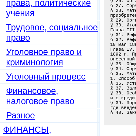
права, политические
§ 26. Орг
§ 27. Фор
учения
§ 28. Мат
приобрете
§ 29. Орг
Трудовое, социальное
§ 30. Ито
Глава III
§ 31. Реф
право
§ 32. Реф
19 мая 18
Уголовное право и
Глава IV.
1892 г. П
внесенный
криминология
§ 33. Общ
§ 34. Фор
§ 35. Мат
Уголовный процесс
1. Способ
§ 36. Уст
Финансовое,
§ 37. Зал
§ 38. Осо
и с креди
налоговое право
§ 39. Пор
где введе
Разное
ФИНАНСЫ,