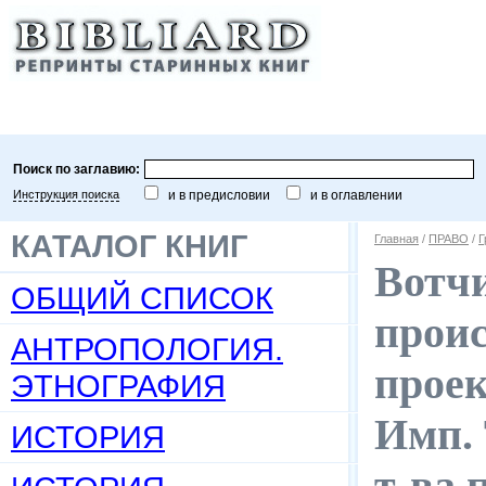
Поиск по заглавию:
Инструкция поиска
и в предисловии
и в оглавлении
КАТАЛОГ КНИГ
Главная
/
ПРАВО
/
Г
Вотчи
ОБЩИЙ СПИСОК
проис
АНТРОПОЛОГИЯ.
проек
ЭТНОГРАФИЯ
Имп. 
ИСТОРИЯ
т-ва 