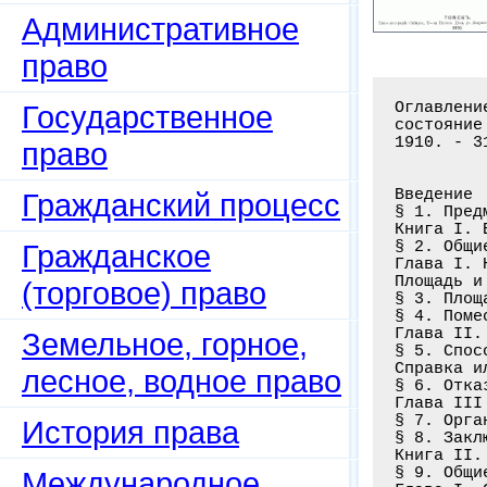
Административное
право
Оглавлени
Государственное
состояние
1910. - 31
право
Введение

Гражданский процесс
§ 1. Пред
Книга I. 
§ 2. Общи
Гражданское
Глава I. 
Площадь и
(торговое) право
§ 3. Площ
§ 4. Поме
Глава II.
Земельное, горное,
§ 5. Спос
Справка и
лесное, водное право
§ 6. Отка
Глава III

§ 7. Орга
История права
§ 8. Закл
Книга II.
§ 9. Общи
Международное