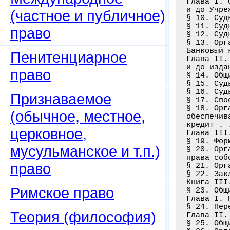
Глава I. 
и до Учре
(частное и публичное)
§ 10. Суд
§ 11. Суд
право
§ 12. Суд
§ 13. Орг
Банковый 
Пенитенциарное
Глава II.
и до изда
право
§ 14. Общ
§ 15. Суд
§ 16. Суд
Признаваемое
§ 17. Спо
§ 18. Орг
(обычное, местное,
обеспечив
кредит . 
церковное,
Глава III
§ 19. Фор
мусульманское и т.п.)
§ 20. Орг
права соб
право
§ 21. Орг
§ 22. Зак
Книга III
Римское право
§ 23. Общ
Глава I. 
§ 24. Пер
Теория (философия)
Глава II.
§ 25. Общ