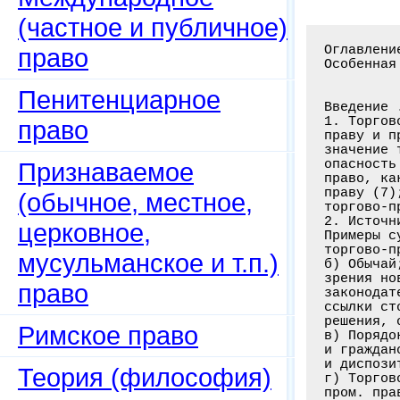
(частное и публичное)
Оглавление книги: Русское торгово-промышленное право. Ч. 1: Общие учения. Ч. 2:
Особенная часть. Ч. 1-2 / Удинцев В. - Киев: Тип. И. И. Чоколова, 1907. - 635 с.


Введение . . . . . . . . . . . . . . . . . . . . . . . . . . . . . . . . . .1-43
1. Торгово-промышленное право (1-11). Понятие; отношение к торговому
праву и праву промышленному (1-9); содержание предмета (4); общественное
значение торговли и промышленности и связанная с ними общественная
опасность (4-5); нормы частного и публичного права (5); частное торговое
право, как отдельный предмет изучения (6); отношение его к гражданскому
праву (7); желательность и возможность объединения частного и публичного
торгово-промышленного права (8-11)
2. Источники торгово-промышленного права . . . . . . . . . . . . . . . . . 11-43
Примеры судебных решений (12). а) Закон, порядок издания его (14);
торгово-промышленные законы в Своде Законов (16-20); местные законы (21)
б) Обычай; значение обычая в торгово-промышленном обороте и с точки
зрения новейших законодательств (22); обычай в действующем
законодательстве (25); применение его в различных судах (26); значение
ссылки сторон (26); средство ознакомления с обычаем (27); кассация
реш
право
Пенитенциарное
право
Признаваемое
(обычное, местное,
церковное,
мусульманское и т.п.)
право
Римское право
Теория (философия)