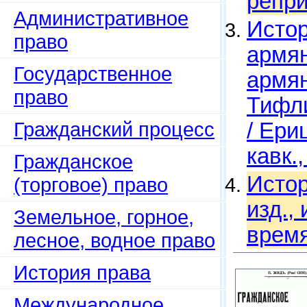
репри
Административное
Истор
право
армян
Государственное
армян
право
Тифли
Гражданский процесс
/ Ери
кавк.
Гражданское
Истор
(торговое) право
изд., 
Земельное, горное,
время
лесное, водное право
История права
Международное