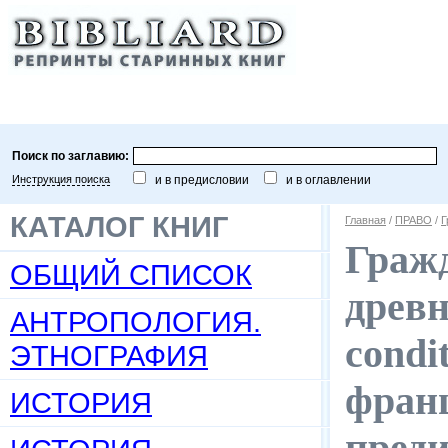
Поиск по заглавию:
Инструкция поиска
и в предисловии
и в оглавлении
КАТАЛОГ КНИГ
Главная
/
ПРАВО
/
Г
Граж
ОБЩИЙ СПИСОК
древн
АНТРОПОЛОГИЯ.
condi
ЭТНОГРАФИЯ
франц
ИСТОРИЯ
преди