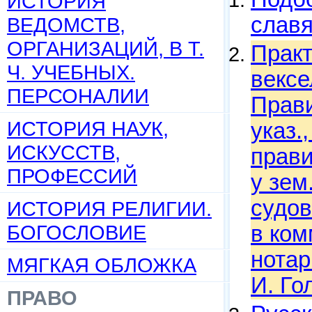
ИСТОРИЯ
слав
ВЕДОМСТВ,
ОРГАНИЗАЦИЙ, В Т.
Практ
Ч. УЧЕБНЫХ.
вексе
ПЕРСОНАЛИИ
Прави
ИСТОРИЯ НАУК,
указ.
ИСКУССТВ,
прави
ПРОФЕССИЙ
у зем
судов
ИСТОРИЯ РЕЛИГИИ.
БОГОСЛОВИЕ
в ком
нотар
МЯГКАЯ ОБЛОЖКА
И. Го
ПРАВО