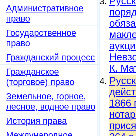
Русск
Административное
поряд
право
обяза
Государственное
макле
право
аукци
Невзо
Гражданский процесс
К. Ма
Гражданское
Русск
(торговое) право
дейст
Земельное, горное,
1866 
лесное, водное право
нотар
История права
прися
Международное