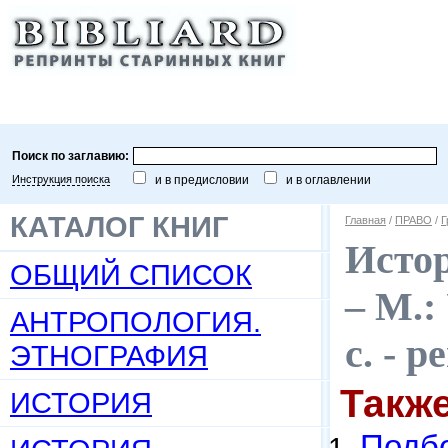
Поиск по заглавию:
Инструкция поиска
и в предисловии
и в оглавлении
КАТАЛОГ КНИГ
Главная
/
ПРАВО
/
Г
Истор
ОБЩИЙ СПИСОК
– М.:
АНТРОПОЛОГИЯ.
с. - 
ЭТНОГРАФИЯ
Такж
ИСТОРИЯ
Подбо