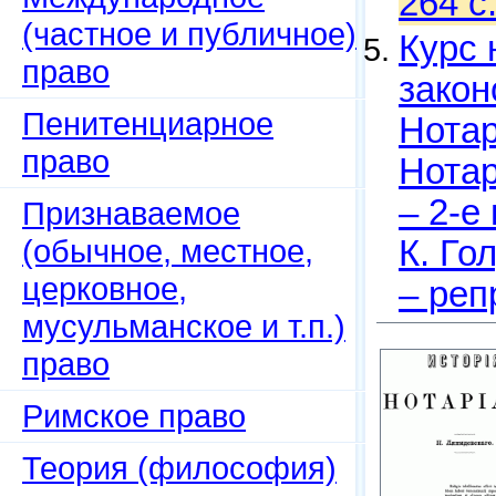
264 с
(частное и публичное)
Курс 
право
закон
Пенитенциарное
Нотар
право
Нотар
– 2-е 
Признаваемое
(обычное, местное,
К. Го
церковное,
– реп
мусульманское и т.п.)
право
Римское право
Теория (философия)