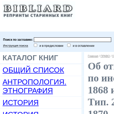
Поиск по заглавию:
Инструкция поиска
и в предисловии
и в оглавлении
КАТАЛОГ КНИГ
Главная
/
ПРАВО
/
Г
Об от
ОБЩИЙ СПИСОК
по ин
АНТРОПОЛОГИЯ.
1868 
ЭТНОГРАФИЯ
Тип. 
ИСТОРИЯ
1870.