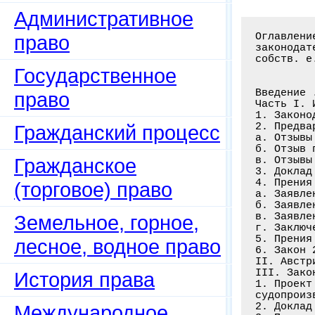
Административное
Оглавлени
право
законодат
собств. е
Государственное
Введение 
право
Часть I. 
1. Законо
2. Предва
Гражданский процесс
а. Отзывы
б. Отзыв 
Гражданское
в. Отзывы
3. Доклад
4. Прения
(торговое) право
а. Заявле
б. Заявле
в. Заявле
Земельное, горное,
г. Заключ
5. Прения
лесное, водное право
6. Закон 
II. Австр
III. Зако
История права
1. Проект
судопроиз
2. Доклад
Международное