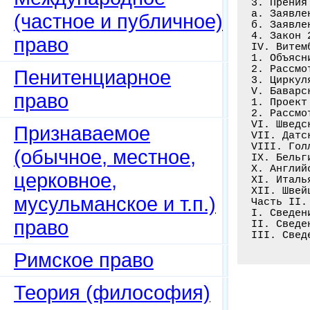
3. Прения
а. Заявле
(частное и публичное)
б. Заявле
4. Закон 
право
IV. Витем
1. Объясн
2. Рассмо
Пенитенциарное
3. Циркул
V. Баварс
право
1. Проект
2. Рассмо
VI. Шведс
Признаваемое
VII. Датс
VIII. Гол
(обычное, местное,
IX. Бельг
X. Англий
церковное,
XI. Италь
XII. Швей
мусульманское и т.п.)
Часть II.
I. Сведен
право
II. Сведе
III. Свед
Римское право
Теория (философия)