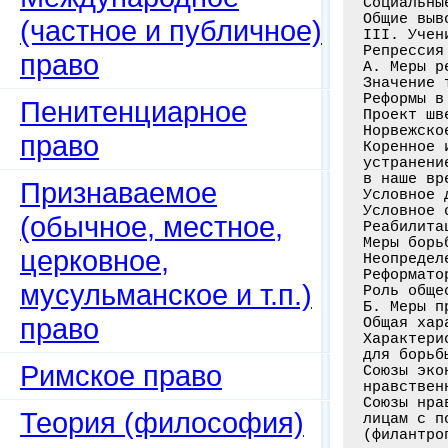
Социальны
Общие выв
(частное и публичное)
III. Учен
Репрессия
право
А. Меры р
Значение 
Реформы в
Пенитенциарное
Проект шв
Норвежско
право
Коренное 
устранени
в наше вр
Признаваемое
Условное 
Условное 
(обычное, местное,
Реабилита
Меры борь
церковное,
Неопредел
Реформато
мусульманское и т.п.)
Роль обще
Б. Меры п
право
Общая хар
Характери
для борьб
Римское право
Союзы эко
нравствен
Союзы нра
Теория (философия)
лицам с п
(филантро