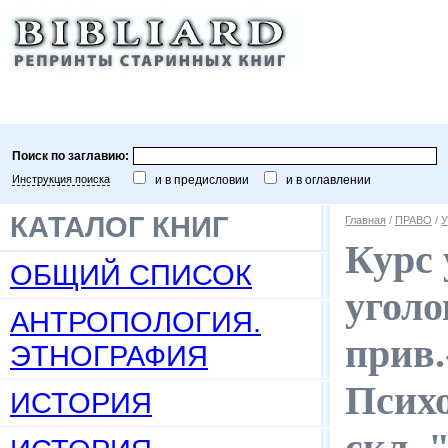
Поиск по заглавию:
Инструкция поиска
и в предисловии
и в оглавлении
КАТАЛОГ КНИГ
Главная
/
ПРАВО
/
У
Курс 
ОБЩИЙ СПИСОК
уголо
АНТРОПОЛОГИЯ.
прив.
ЭТНОГРАФИЯ
Психо
ИСТОРИЯ
скл. 