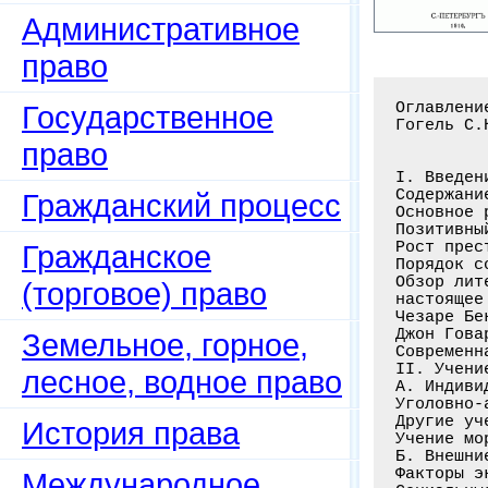
Административное
право
Оглавлени
Государственное
Гогель С.
право
I. Введени
Содержани
Гражданский процесс
Основное 
Позитивны
Рост прес
Гражданское
Порядок с
Обзор лит
(торговое) право
настоящее
Чезаре Бе
Джон Гова
Земельное, горное,
Современн
II. Учени
лесное, водное право
А. Индиви
Уголовно-
Другие уч
История права
Учение мо
Б. Внешни
Факторы э
Международное