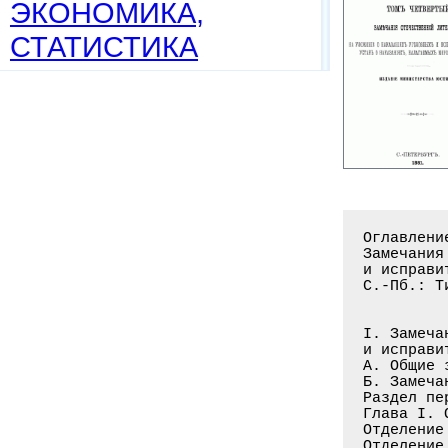
ЭКОНОМИКА,
СТАТИСТИКА
Оглавление книни: Материалы для пересмотра нашего уголовного законодательства
Замечания отечественной литературы на Уложение о наказаниях уголовных
и исправительных и на Устав о наказаниях, налагаемых мировыми судьями. Т. 4
С.-Пб.: Тип. 2 Отд. собств. е. и. в. канцелярии, 1881. - 696 с.
 
 
I. Замечания отечественной литературы на уложение о наказаниях уголовных
и исправительных
А. Общие замечания на уложение вообще . . . . . . . . . . . . . . . . . . . . .3
Б. Замечания на общую часть уложения . . . . . . . . . . . . . . . . . . . . .33
Раздел первый. О преступлениях, проступках и наказаниях вообще
Глава I. О преступлениях и проступках вообще и о степенях вины:
Отделение 1. О преступлениях и проступках вообще (ст. 1-5) . . . . . . . . . .33
Отделение 2. Об умысле, о приготовлении к преступлению, о покушении на оное
и совершении преступления (ст. 6-10) . . . . . . . . . . . . . . . . . . . . .36
Отделение 3. Об участии в преступлении (ст. 11-15) . . . . . . . . . . . . . .38
Глава II. О наказаниях (ст. 16-89):
Отделение 1. О родах, степенях и последствиях наказаний . . . . . . . . . . . 52
Отделение 2. О вознаграждении за убытки и вред (ст. 59-64) . . . . . . . . . .58
Отделение 3. Особенные наказания за пр