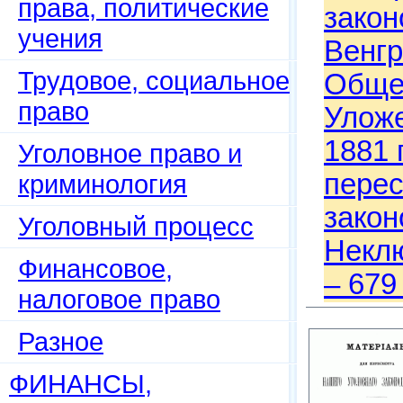
права, политические
закон
учения
Венгр
Трудовое, социальное
Общей
право
Уложе
1881 
Уголовное право и
перес
криминология
закон
Уголовный процесс
Неклю
Финансовое,
– 679
налоговое право
Разное
ФИНАНСЫ,