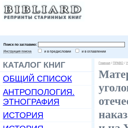
Поиск по заглавию:
Инструкция поиска
и в предисловии
и в оглавлении
КАТАЛОГ КНИГ
Главная
/
ПРАВО
/
У
Мате
ОБЩИЙ СПИСОК
уголо
АНТРОПОЛОГИЯ.
отече
ЭТНОГРАФИЯ
наказ
ИСТОРИЯ
и на 