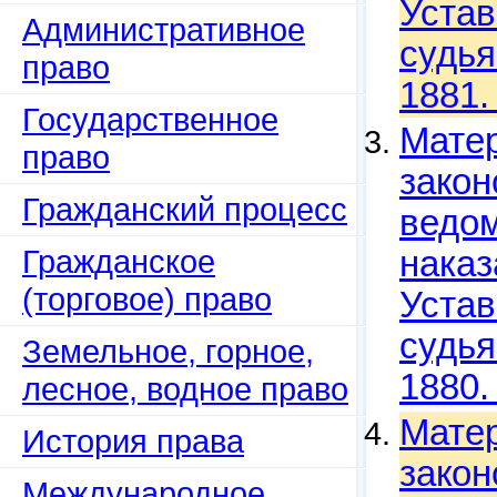
Устав
Административное
судья
право
1881.
Государственное
Матер
право
закон
Гражданский процесс
ведом
Гражданское
наказ
(торговое) право
Устав
судья
Земельное, горное,
1880.
лесное, водное право
Матер
История права
закон
Международное