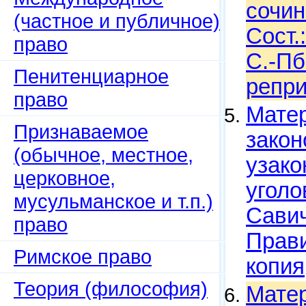
сочин
(частное и публичное)
Сост.
право
С.-Пб
Пенитенциарное
репри
право
Матер
Признаваемое
закон
(обычное, местное,
узако
церковное,
уголо
мусульманское и т.п.)
Савич
право
Прави
Римское право
копия
Теория (философия)
Матер