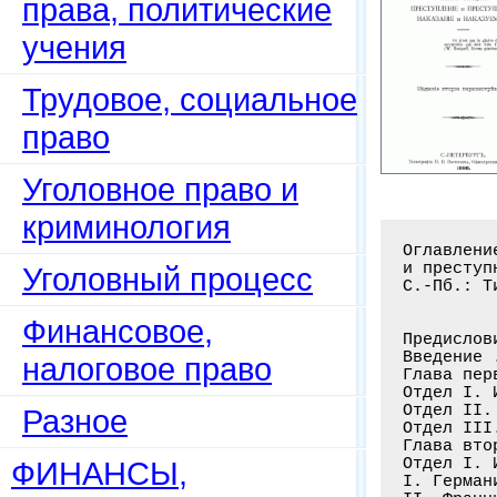
права, политические
учения
Трудовое, социальное
право
Уголовное право и
криминология
Оглавление книги:Очерк русского уголовного права: Часть общая. Преступление
и преступники. Наказание и наказуемые / Есипов В.В. - 2-е изд., пересмотр
С.-Пб.: Тип. Н.В. Васильева, 1898. - 402 с
 
 
Предисловие . . . . . . . . . . . . . . . . . . . . . . . . . . . . . . . . . .1
Введение . . . . . . . . . . . . . . . . . . . . . . . . . . . . . . . . . . . 5
Глава первая. Наука уголовного права . . . . . . . . . . . . . . . . . . . . . 5
Отдел I. Исторические основы уголовного права . . . . . . . . . . . . . . . . .5
Отдел II. Историческое развитие науки уголовного права . . . . . . . . . . . .14
Отдел III. Современное изучение науки уголовного права . . . . . . . . . . . .18
Глава вторая. Уголовное законодательство . . . . . . . . . . . . . . . . . . .36
Отдел I. История уголовного законодательства важнейших европейских государств 36
I. Германия . . . . . . . . . . . . . . . . . . . . . . . . . . . . . . . . . 38
II. Франция . . . . . . . . . . . . . . . . . . . . . . . . . . . . . . . . . 42
III. Англия . . . . . . . . . . . . . . . . . . . . . . . . . . . . . . . . . 44
Отдел II. История уголовного законодательства в России . . . . . . . . . . . .47
I. Русская Правда . . . . . . . . . . . . . . . . . . . . . . . . . . . . . . 47
II. Псков
Уголовный процесс
Финансовое,
налоговое право
Разное
ФИНАНСЫ,