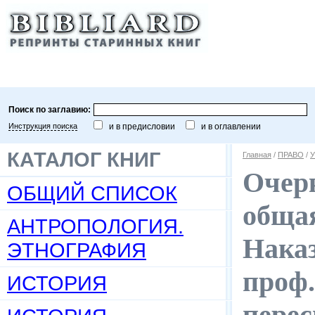
Поиск по заглавию:
Инструкция поиска
и в предисловии
и в оглавлении
КАТАЛОГ КНИГ
Главная
/
ПРАВО
/
У
Очерк
ОБЩИЙ СПИСОК
общая
АНТРОПОЛОГИЯ.
Наказ
ЭТНОГРАФИЯ
проф.
ИСТОРИЯ
перес