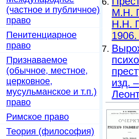
Прест
(частное и публичное)
М.Н. 
право
Н.Н. 
Пенитенциарное
1906.
право
Вырож
психо
Признаваемое
(обычное, местное,
прест
церковное,
изд. 
мусульманское и т.п.)
Леонт
право
Римское право
Теория (философия)