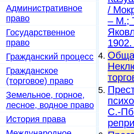
Административное
/ Мок
право
– М.;
Яковл
Государственное
право
1902.
Общая
Гражданский процесс
Неклю
Гражданское
торго
(торговое) право
Прест
Земельное, горное,
психо
лесное, водное право
С.-Пб
История права
репри
Международное