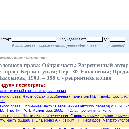
Автор:
Год издания от:
до:
В поле автор и заглавие можно употреблять знак *, напр. юридич*
головное право и криминология
оловного права: Общая часть: Разрешенный автором
, проф. Берлин. ун-та; Пер.: Ф. Ельяшевич; Предис
амонтова, 1903. – 358 с. - репринтная копия
ендуем посмотреть:
интных копий книг по истории славян
ного права: Части общая и особенная / Калмыков П.Д., проф.; Сост.: А. Л
пия
вного права: Особенная часть: Разрешенный автором перевод с 12 и 13 п
М.: Т-во Тип. А.И. Мамонтова, 1905. – 427 с. - репринтная копия
вного права: Части общая и особенная: С примечаниями, приложениями 
. Часть общая. Т. 1 / Бернер А.Ф.; Прим.: Н. Неклюдов, магистр уголов. 