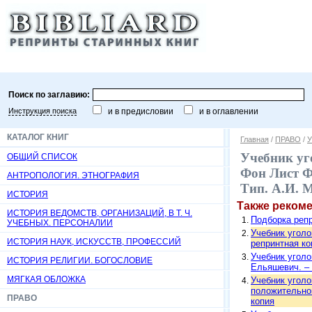
Поиск по заглавию:
Инструкция поиска
и в предисловии
и в оглавлении
КАТАЛОГ КНИГ
Главная
/
ПРАВО
/
У
Учебник уг
ОБЩИЙ СПИСОК
Фон Лист Ф.
АНТРОПОЛОГИЯ. ЭТНОГРАФИЯ
Тип. А.И. М
ИСТОРИЯ
Также реком
ИСТОРИЯ ВЕДОМСТВ, ОРГАНИЗАЦИЙ, В Т. Ч.
Подборка репр
УЧЕБНЫХ. ПЕРСОНАЛИИ
Учебник уголов
ИСТОРИЯ НАУК, ИСКУССТВ, ПРОФЕССИЙ
репринтная ко
Учебник уголо
ИСТОРИЯ РЕЛИГИИ. БОГОСЛОВИЕ
Ельяшевич. – 
МЯГКАЯ ОБЛОЖКА
Учебник уголо
положительному
ПРАВО
копия