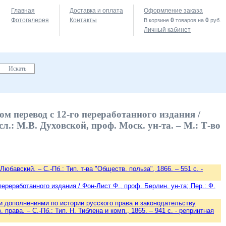
Главная
Доставка и оплата
Оформление заказа
Фотогалерея
Контакты
0
0
В корзине
товаров на
руб.
Личный кабинет
 перевод с 12-го переработанного издания /
л.: М.В. Духовской, проф. Моск. ун-та. – М.: Т-во
юбавский. – С.-Пб.: Тип. т-ва "Обществ. польза", 1866. – 551 с. -
ереработанного издания / Фон-Лист Ф., проф. Берлин. ун-та; Пер.: Ф.
и дополнениями по истории русского права и законодательству
права. – С.-Пб.: Тип. Н. Тиблена и комп., 1865. – 941 с. - репринтная