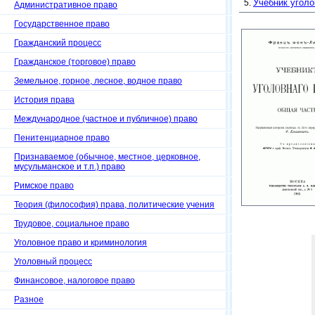
Учебник уголов
Административное право
Государственное право
Гражданский процесс
Гражданское (торговое) право
Земельное, горное, лесное, водное право
История права
Международное (частное и публичное) право
Пенитенциарное право
Признаваемое (обычное, местное, церковное,
мусульманское и т.п.) право
Римское право
Теория (философия) права, политические учения
Трудовое, социальное право
Уголовное право и криминология
Уголовный процесс
Финансовое, налоговое право
Разное