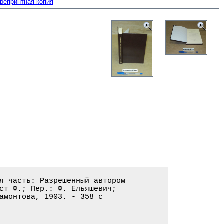
– репринтная копия
. Существенные признаки и формы
преступного деяния. II. Деление преступных деяний. III. Трехчленное деление
действующего права. IV. Правила для его применения . . . . . . . . . . . . . 119
Раздел первый. Существенные признаки преступного деяния. I. Преступления,
как действие
§ 27. Субъект преступного деяния. I. Преступления животных. II. Преступления
корпорации . . . . . . . . . . . . . . . . . . . . . . . . . . . . . . . . . 123
§ 28. Понятие действия вообще. I. Осуществление воли. II. Последствие
III. Связь между ними . . . . . . . . . . . . . . . . . . . . . . . . . . . .125
§ 29. 1. Содеяние. I. Телесное движение. II. Причинение. III. Наличность
причинной связи. IV. Исключения. V. История вопроса. VI. Различные взгляды . 129
§ 30. 2. Опущение. I. Понятие опущения. II. Противоправное опущение
III. Причинность опущения . . . . . . . . . . . . . . . . . . . . . . . . . .137
§ 31. Остальные разновидности деяния. I. Выполнение. II. Умысел
и неосторожность. III. Единство и множественность действий. IV. Место и время
совершения действия . . . . . . . . . . . . . . . . . . . . . . . . . . . . .141
II. Преступление, как противоправное действие
§ 32. Противоправность, как существенный признак. I. Причинение вреда
и опасности юридическим благам; проступки неповиновения. II. Отпадение
противоправности. III. Исторический очерк . . . . . . . . . . . . . . . . . .145
§ 33. Необходимая оборона. I. История. II. Признаки понятия. III. Превышение
пределов необходимой обороны . . . . . . . . . . . . . . . . . . . . . . . . 150
§ 34. Крайняя необходимость. I. История. II. Понятие. III. Действующее право,
в особ. гражд. уложения . . . . . . . . . . . . . . . . . . . . . . . . . . .155
§ 35. Остальные случаи исключения противоправности. I. Должностные
обязанности. II. Особое управомочение. III. Осуществление признанной
профессии. IV. Согласие потерпевшего. V. Повреждение, нанесенное самому
себе. VI. Отчеты о заседаниях палат, соответствующие действительности . . . .160
III. Преступление, как вменяемое действие
§ 36. Понятие и предположение вины. I. Вина как ответственность
за последствие. II. Историческое развитие понятия вины. III. Неправда
при отсутствии вины . . . . . . . . . . . . . . . . . . . . . . . . . . . . .167
§ 37. Способность к вменению. Способность к вменению, как нормальное
состояние. II. Понятие вменяемости в Имп. Угол. Улож. III. Actiones liberae
in causa. IV. Отсутствие способности к вменению и соучастие третьих лиц . . .173
§ 38. Случаи невменяемости. I. Недостаток умственной зрелости; малолетство
и препятствия к развитию. II. Душевные болезни. III. Состояния
бессознательности . . . . . . . . . . . . . . . . . . . . . . . . . . . . . .177
§ 39. Умысел. I. Понятие. II. Умысел и намерение. III. Неопределенный
умысел. IV. Содержание умысла . . . . . . . . . . . . . . . . . . . . . . . .181
§ 40. Продолжение. Ошибка. I. Ошибка в факте и ошибка в праве. II. Влияние
ошибки на умысел. III. Aberratio ictus и error in persona . . . . . . . . . .187
§ 41. Сознание противоправности. I. Принцип. II. Исключения и выводы . . . . 192
§ 42. Неосторожность. I. История. II. Понятие. III. Влияние ошибки
IV. Неосторожные проступки в действующем праве. V. Неосторожность по отношению
к отдельным признакам преступления. VI. Степени неосторожности . . . . . . . 196
§ 43. Виновность при нарушении законов о печати. I. Недостаточность общих
принципов. II. Ответственный редактор в качестве виновника. III. Неосторожное
нарушение законов о печати . . . . . . . . . . . . . . . . . . . . . . . . . 200
IV. Преступление, как наказуемая неправда
§ 44. Неправда и преступление. I. Гражданская и уголовная неправда
II. Основания, искл