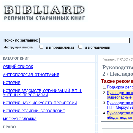
Поиск по заглавию:
Инструкция поиска
и в предисловии
и в оглавлении
КАТАЛОГ КНИГ
Главная
/
ПРАВО
/
У
Руководство
ОБЩИЙ СПИСОК
2 / Неклюдо
АНТРОПОЛОГИЯ. ЭТНОГРАФИЯ
Также реком
ИСТОРИЯ
Подборка репр
ИСТОРИЯ ВЕДОМСТВ, ОРГАНИЗАЦИЙ, В Т. Ч.
Руководство к
УЧЕБНЫХ. ПЕРСОНАЛИИ
общеопасные п
Руководство к
ИСТОРИЯ НАУК, ИСКУССТВ, ПРОФЕССИЙ
П.П. Меркульев
ИСТОРИЯ РЕЛИГИИ. БОГОСЛОВИЕ
Руководство к
ябеда; подлог 
МЯГКАЯ ОБЛОЖКА
ПРАВО