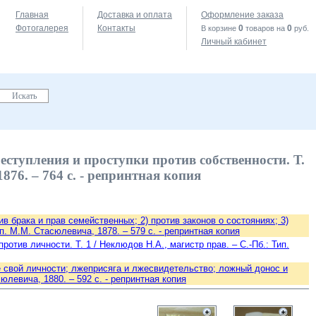
Главная
Доставка и оплата
Оформление заказа
Фотогалерея
Контакты
0
0
В корзине
товаров на
руб.
Личный кабинет
еступления и проступки против собственности. Т.
1876. – 764 с. - репринтная копия
ив брака и прав семейственных; 2) против законов о состояниях; 3)
п. М.М. Стасюлевича, 1878. – 579 с. - репринтная копия
отив личности. Т. 1 / Неклюдов Н.А., магистр прав. – С.-Пб.: Тип.
е свой личности; лжеприсяга и лжесвидетельство; ложный донос и
сюлевича, 1880. – 592 с. - репринтная копия