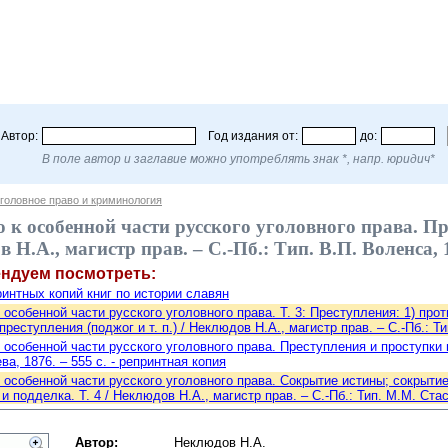
Автор:
Год издания от:
до:
В поле автор и заглавие можно употреблять знак *, напр. юридич*
головное право и криминология
 к особенной части русского уголовного права. Пр
в Н.А., магистр прав. – С.-Пб.: Тип. В.П. Воленса, 
ендуем посмотреть:
интных копий книг по истории славян
 особенной части русского уголовного права. Т. 3: Преступления: 1) прот
реступления (поджог и т. п.) / Неклюдов Н.А., магистр прав. – С.-Пб.: Ти
 особенной части русского уголовного права. Преступления и проступки пр
а, 1876. – 555 с. - репринтная копия
 особенной части русского уголовного права. Сокрытие истины; сокрыти
и подделка. Т. 4 / Неклюдов Н.А., магистр прав. – С.-Пб.: Тип. М.М. Ста
Автор:
Неклюдов Н.А.