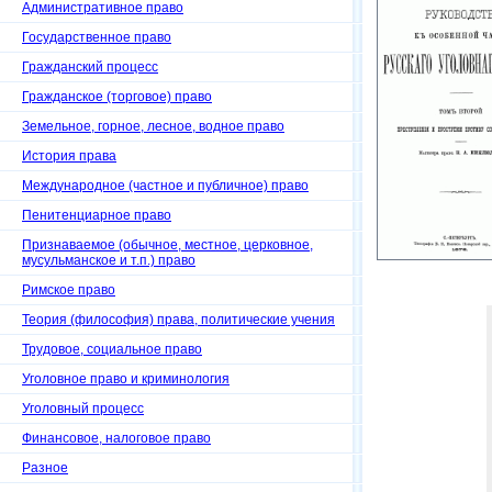
Административное право
Государственное право
Гражданский процесс
Гражданское (торговое) право
Земельное, горное, лесное, водное право
История права
Международное (частное и публичное) право
Пенитенциарное право
Признаваемое (обычное, местное, церковное,
мусульманское и т.п.) право
Римское право
Теория (философия) права, политические учения
Трудовое, социальное право
Уголовное право и криминология
Уголовный процесс
Финансовое, налоговое право
Разное