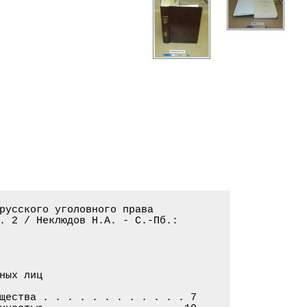
. . . . .241
Группа шестая. Мошенничество
§ 1. Понятие и состав мошенничества . . . . . . . . . . . . . . . . . . . . .244
§ 2. Отличие мошенничества от гражданских нарушений . . . . . . . . . . . . .253
§ 3. Отличие мошенничества от других преступлений . . . . . . . . . . . . . .255
§ 4. Отличие мошенничества от шантажа . . . . . . . . . . . . . . . . . . . .257
§ 5. Виды мошенничества: . . . . . . . . . . . . . . . . . . . . . . . . . . 267
§ 6. Мошенническое похищение чужого недвижимого имущества . . . . . . . . . .269
§ 7. Мошенническое похищение чужой движимости: . . . . . . . . . . . . . . . 272
А. Обман рыночный или торговый (в количестве товара; в роде и качестве
товара; в расчете платежа или при размене денег; надувание мяса для
придания ему лучшего вида; продажа спитого и капорского чая под видом
настоящего; продажа товара с клеймами и знаками высшего сорта и поддельного
за настоящее; продажа изделий с поддельными клеймами; обман ремесленником;
мошеннический прием и отпуск соли) . . . . . . . . . . . . . . . . . . . . . 272
§ 8. Мошенническое похищение чуждой движимости . . . . . . . . . . . . . . . . -
Б) Остальные случаи простого обмана: . . . . . . . . . . . . . . . . . . . . 282
1. Подмен вверенных вещей . . . . . . . . . . . . . . . . . . . . . . . . . .283
2. Обман сообщением ложных сведений или фактов . . . . . . . . . . . . . . . 283
3. Невозврат оплаченного документа и сокрытие платежа . . . . . . . . . . . .285
4. Невозврат заклада . . . . . . . . . . . . . . . . . . . . . . . . . . . . 286
5. Самовольная отдача в наем или пользование чужой движимости . . . . . . . .287
6. Сбыт фальшивых денежных знаков и гербовой бумаги без знания
подделывателей . . . . . . . . . . . . . . . . . . . . . . . . . . . . . . . 287
7. Обман при поставке в казну . . . . . . . . . . . . . . . . . . . . . . . .291
8. Обман строительный . . . . . . . . . . . . . . . . . . . . . . . . . . . .292
§ 9. Мошенничество квалифицированное: . . . . . . . . . . . . . . . . . . . .294
1. Мошенничество привилегированных сословий . . . . . . . . . . . . . . . . .294
2. Мошенничество на суммы свыше 300 р. . . . . . . . . . . . . . . . . . . . 295
3. Обман посредством присвоения знания или выдачи себя за уполномоченного
власти . . . . . . . . . . . . . . . . . . . . . . . . . . . . . . . . . . . 296
4. 4. Учинение мошенничества в третий и более раз . . . . . . . . . . . . . .298
5. Обман игорный и лотерейный . . . . . . . . . . . . . . . . . . . . . . . .299
6. Изменение цвета монеты с намерением придать ей вид большей ценности . . . 301
7. Записание себя под ложным именем на большее число лодок в бакенных
водах . . . . . . . . . . . . . . . . . . . . . . . . . . . . . . . . . . . .302
8. Мошенническое колдовство и волхование . . . . . . . . . . . . . . . . . . 303
9. Обман по застрахованию . . . . . . . . . . . . . . . . . . . . . . . . . .308
10. Мошенническая торговля неверными или неклеймеными весами и мерами . . . .313
11. Мошенническая торговля изделиями из драгоценных металлов . . . . . . . . 328
§ 10. Обман в обязательствах: . . . . . . . . . . . . . . . . . . . . . . . .329
1. Вовлечение другого обманом в обязательства . . . . . . . . . . . . . . . .332
2. Вовлечение обманом в обязательства несовершеннолетних . . . . . . . . . . 337
3. Продажа имения проданного, чужого или мнимого . . . . . . . . . . . . . . 338
4. Продажа имения, состоящего под запре