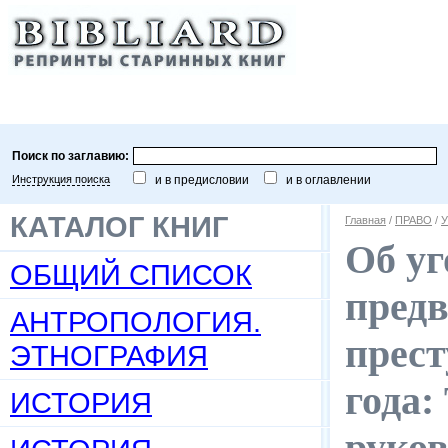
Поиск по заглавию:
Инструкция поиска
и в предисловии
и в оглавлении
КАТАЛОГ КНИГ
Главная
/
ПРАВО
/
У
Об уг
ОБЩИЙ СПИСОК
пред
АНТРОПОЛОГИЯ.
прест
ЭТНОГРАФИЯ
года:
ИСТОРИЯ
руков