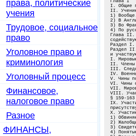
права, политические
Глава I

I. Общие 
учения
II. Учени
1) Вообще
2) В Англ
Трудовое, социальное
3) Во Фра
4) По рус
Глава II.
право
содейству
Раздел I.
Уголовное право и
Раздел II
и участву
I. Мировы
криминология
II. Члены
III. След
IV. Военн
Уголовный процесс
V. Чины п
VI. Чины 
Финансовое,
VII. Миро
VIII. Уча
§ 159-163
налоговое право
IX. Участ
присутств
Х. Участи
Разное
1) Обвиня
2) Жалобщ
ФИНАНСЫ,
3) Свидет
4) Поняты