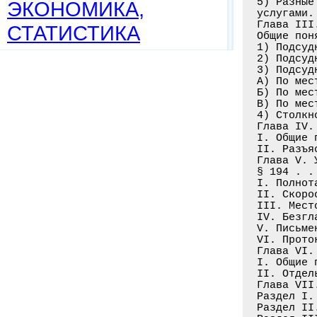
5) Разные
ЭКОНОМИКА,
услугами.
Глава III
СТАТИСТИКА
Общие пон
1) Подсуд
2) Подсуд
3) Подсуд
А) По мес
Б) По мес
В) По мес
4) Столкн
Глава IV.
I. Общие 
II. Разъя
Глава V. 
§ 194 . .
I. Полнот
II. Скоро
III. Мест
IV. Безгл
V. Письме
VI. Прото
Глава VI.
I. Общие 
II. Отдел
Глава VII
Раздел I.
Раздел II