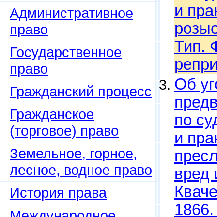
и пра
Административное
розыск
право
Тип. 
Государственное
репри
право
Об уг
Гражданский процесс
предв
Гражданское
по су
(торговое) право
и пра
Земельное, горное,
пресл
лесное, водное право
вред 
Кваче
История права
1866.
Международное