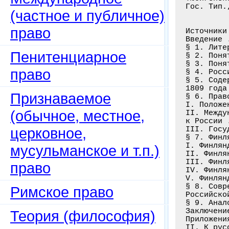
Гос. Тип.
(частное и публичное)
право
Источники
Введение 
§ 1. Лите
Пенитенциарное
§ 2. Поня
§ 3. Поня
право
§ 4. Росс
§ 5. Соде
1809 года
Признаваемое
§ 6. Прав
I. Положе
(обычное, местное,
II. Между
к России 
церковное,
III. Госу
§ 7. Финл
I. Финлян
мусульманское и т.п.)
II. Финля
III. Финл
право
IV. Финля
V. Финлян
§ 8. Совр
Римское право
Российско
§ 9. Анал
Заключени
Теория (философия)
Приложени
II. К рус