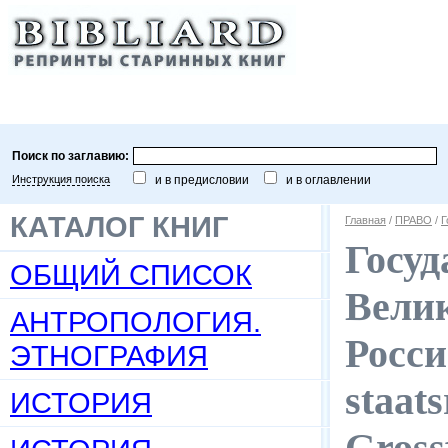
Поиск по заглавию:
Инструкция поиска
и в предисловии
и в оглавлении
КАТАЛОГ КНИГ
Главная
/
ПРАВО
/
Г
Госуд
ОБЩИЙ СПИСОК
Велик
АНТРОПОЛОГИЯ.
Росси
ЭТНОГРАФИЯ
staats
ИСТОРИЯ
Gross