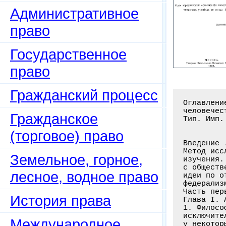
Административное
право
Государственное
право
Гражданский процесс
Оглавление книги: Международный федерализм: Идея юридической организации
человечества в политических учениях до конца XVIII века / Ященко А. - М.:
Тип. Имп. ун-та, 1908. - 409 с.


Введение . . . . . . . . . . . . . . . . . . . . . . . . . . . . . . . .XIII-XXI
Метод исследования. Идея эволюции ­ основная идея исторического
изучения. Возможность изучения развития идеи вне связи ее
с общественной средой и с учреждениями. Значение изучения общей истории
идеи по отношению к детальному изучению по эпохам. Важность изучения
федерализма. Федерализм в современной жизни. Общий план работы
Часть первая. Античный и средневековый универсализм
Глава I. Античный космополитизм
1. Философский космополитизм в Греции и Риме. Национальная
исключительность древнего Востока. Антинационализм и империализм
у некоторых софистов. Космополитизм Сократа. Космополитизм
в сократических школах (Стильпон. Аристипп). Циники (Антисфен. Диоген
Кратес). Мнения о космополитизме циников. Платон. Партикуляризм
его политических идеалов в "Государстве"; федерализм в "Критиасе"
Аристотель. Идея общечеловеческой солидарности. Эпикурейская школа
Международный аномизм. Космополитизм стоиков. Зенон. Цицерон. Сенека
Эпикур. Марк Аврелий. 1-17
2. Юридический космополитизм. Политический универсализм ­ римский идеал
Pax romana. Всемирное
Гражданское
(торговое) право
Земельное, горное,
лесное, водное право
История права
Международное