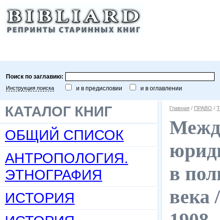
Поиск по заглавию:
Инструкция поиска
и в предисловии
и в оглавлении
КАТАЛОГ КНИГ
Главная
/
ПРАВО
/
Т
Межд
ОБЩИЙ СПИСОК
юриди
АНТРОПОЛОГИЯ.
в пол
ЭТНОГРАФИЯ
века 
ИСТОРИЯ
1908.