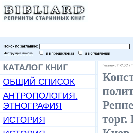
Поиск по заглавию:
Инструкция поиска
и в предисловии
и в оглавлении
КАТАЛОГ КНИГ
Главная
/
ПРАВО
/
Т
Конс
ОБЩИЙ СПИСОК
полит
АНТРОПОЛОГИЯ.
Ренне
ЭТНОГРАФИЯ
торг.
ИСТОРИЯ
Киев.