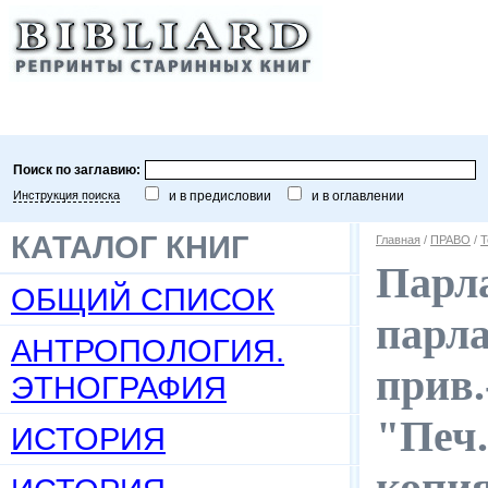
Поиск по заглавию:
Инструкция поиска
и в предисловии
и в оглавлении
КАТАЛОГ КНИГ
Главная
/
ПРАВО
/
Т
Парл
ОБЩИЙ СПИСОК
парла
АНТРОПОЛОГИЯ.
прив.
ЭТНОГРАФИЯ
"Печ.
ИСТОРИЯ
копи