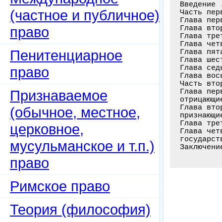
Введение 
(частное и публичное)
Часть пер
Глава пер
право
Глава вто
Глава тре
Глава чет
Пенитенциарное
Глава пят
Глава шес
Глава сед
право
Глава вос
Часть вто
Признаваемое
Глава пер
отрицающи
Глава вто
(обычное, местное,
признающи
Глава тре
церковное,
Глава чет
государст
мусульманское и т.п.)
право
Римское право
Теория (философия)