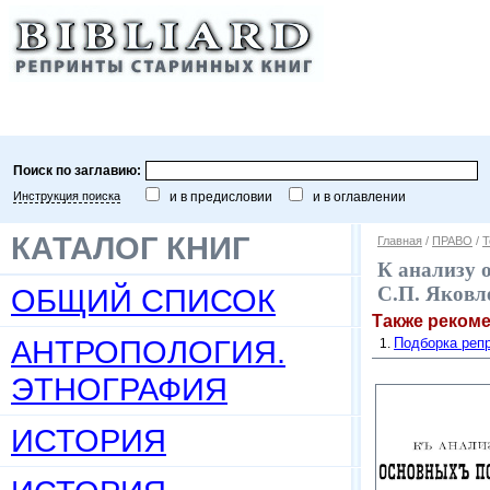
Поиск по заглавию:
Инструкция поиска
и в предисловии
и в оглавлении
КАТАЛОГ КНИГ
Главная
/
ПРАВО
/
Т
К анализу 
ОБЩИЙ СПИСОК
С.П. Яковле
Также реком
АНТРОПОЛОГИЯ.
Подборка репр
ЭТНОГРАФИЯ
ИСТОРИЯ