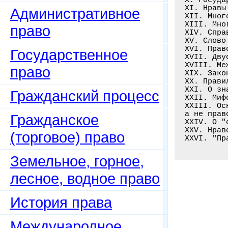
XI. Нравы
Административное
XII. Мног
XIII. Мно
право
XIV. Спра
XV. Слово
XVI. Прав
Государственное
XVII. Дву
XVIII. Ме
право
XIX. Зако
XX. Прави
XXI. О зн
Гражданский процесс
XXII. Миф
XXIII. Ос
а не прав
Гражданское
XXIV. О "
XXV. Нрав
(торговое) право
Земельное, горное,
лесное, водное право
История права
Международное