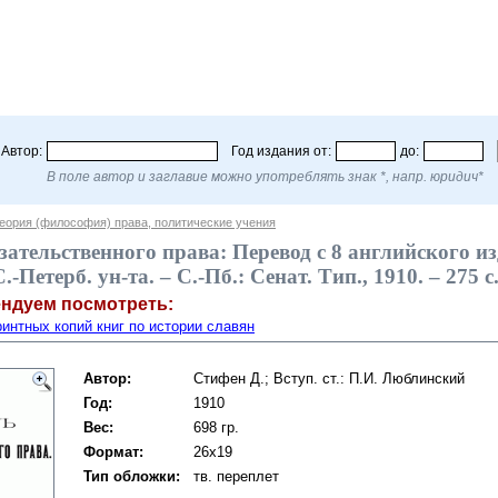
Автор:
Год издания от:
до:
В поле автор и заглавие можно употреблять знак *, напр. юридич*
еория (философия) права, политические учения
ательственного права: Перевод с 8 английского изд
С.-Петерб. ун-та. – С.-Пб.: Сенат. Тип., 1910. – 275
ендуем посмотреть:
интных копий книг по истории славян
Автор:
Стифен Д.; Вступ. ст.: П.И. Люблинский
Год:
1910
Вес:
698 гр.
Формат:
26x19
Тип обложки:
тв. переплет