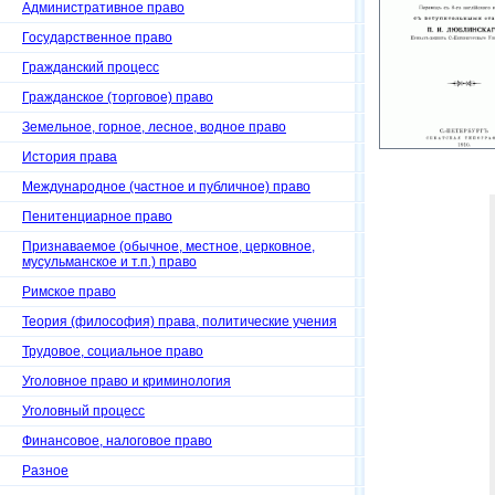
Административное право
Государственное право
Гражданский процесс
Гражданское (торговое) право
Земельное, горное, лесное, водное право
История права
Международное (частное и публичное) право
Пенитенциарное право
Признаваемое (обычное, местное, церковное,
мусульманское и т.п.) право
Римское право
Теория (философия) права, политические учения
Трудовое, социальное право
Уголовное право и криминология
Уголовный процесс
Финансовое, налоговое право
Разное