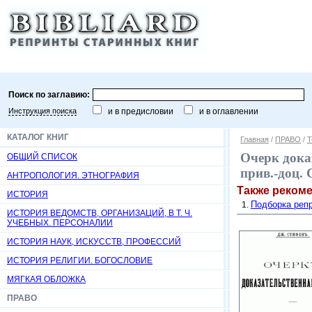
Поиск по заглавию:
Инструкция поиска
и в предисловии
и в оглавлении
КАТАЛОГ КНИГ
Главная
/
ПРАВО
/
Т
Очерк доказ
ОБЩИЙ СПИСОК
прив.-доц. 
АНТРОПОЛОГИЯ. ЭТНОГРАФИЯ
Также реком
ИСТОРИЯ
Подборка репр
ИСТОРИЯ ВЕДОМСТВ, ОРГАНИЗАЦИЙ, В Т. Ч.
УЧЕБНЫХ. ПЕРСОНАЛИИ
ИСТОРИЯ НАУК, ИСКУССТВ, ПРОФЕССИЙ
ИСТОРИЯ РЕЛИГИИ. БОГОСЛОВИЕ
МЯГКАЯ ОБЛОЖКА
ПРАВО