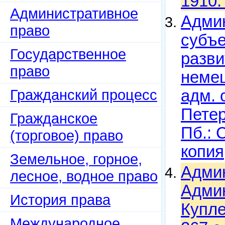
1910.
Административное
Админ
право
субъе
Государственное
разви
право
немец
Гражданский процесс
адм. 
Петер
Гражданское
Пб.: 
(торговое) право
копия
Земельное, горное,
Админ
лесное, водное право
Админ
История права
Купле
Международное