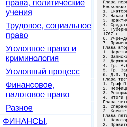
права, политические
Глава пер
Несколько
учения
1. Екатер
2. Наказ 
3. Практи
Трудовое, социальное
4. Средст
5. Губерн
право
1767 г . 
6. Учрежд
7. Примен
Уголовное право и
Глава вто
1. Царств
криминология
2. Записк
3. Держав
4. Гр. А.
Уголовный процесс
5. Гр. За
6. Д.П. Т
Глава тре
Финансовое,
1. Граф П
2. Неофиц
налоговое право
3. Реформ
4. Итоги 
Глава чет
Разное
1. Сперан
2. Комите
Глава пят
ФИНАНСЫ,
1. Некото
2. Правит