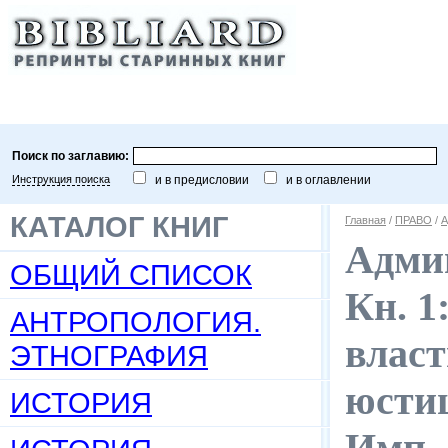
Поиск по заглавию:
Инструкция поиска
и в предисловии
и в оглавлении
КАТАЛОГ КНИГ
Главная
/
ПРАВО
/
А
Адми
ОБЩИЙ СПИСОК
Кн. 1
АНТРОПОЛОГИЯ.
власт
ЭТНОГРАФИЯ
юстиц
ИСТОРИЯ
Имп. 