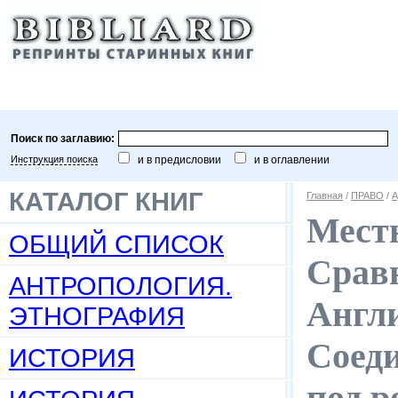
Поиск по заглавию:
Инструкция поиска
и в предисловии
и в оглавлении
КАТАЛОГ КНИГ
Главная
/
ПРАВО
/
А
Местн
ОБЩИЙ СПИСОК
Срав
АНТРОПОЛОГИЯ.
Англи
ЭТНОГРАФИЯ
Соеди
ИСТОРИЯ
под р