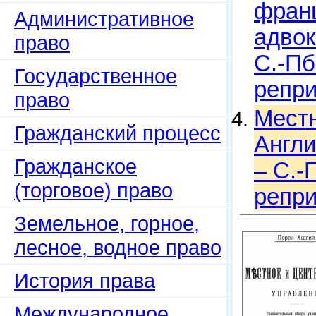
франц
Административное
адвок
право
С.-Пб
Государственное
репри
право
Местн
Гражданский процесс
Англи
Гражданское
– С.-
(торговое) право
репри
Земельное, горное,
лесное, водное право
История права
Международное