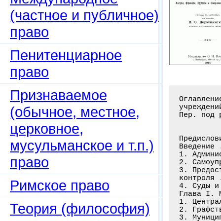
(частное и публичное)
право
Пенитенциарное
право
Признаваемое
Оглавлени
учреждени
(обычное, местное,
Пер. под 
церковное,
Предислов
мусульманское и т.п.)
Введение 
1. Админи
право
2. Самоуп
3. Предос
контроля 
Римское право
4. Суды и
Глава I. 
1. Центра
Теория (философия)
2. Графст
3. Муници