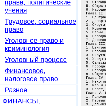
права, политические
4. Столиц
5. Общест
учения
6. Народн
Глава II.
1. Центра
Трудовое, социальное
2. Департ
3. Округа
право
4. Коммун
5. Париж 
6. Народн
Уголовное право и
7. Дорожн
Глава III
криминология
1. Центра
2. Провин
3. Округа
Уголовный процесс
4. Уезды 
5. Сельск
6. Города
Финансовое,
7. Народн
8. Общест
налоговое право
Глава IV.
1. Некото
2. Мэр и 
Разное
3. Совет,
Глава V. 
1. Положе
ФИНАНСЫ,
2. Первый
3. Дальне