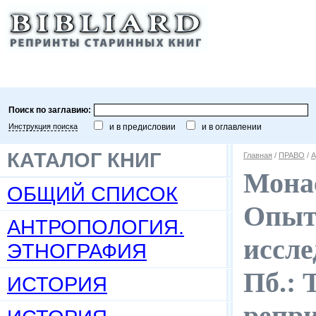
Поиск по заглавию:
Инструкция поиска
и в предисловии
и в оглавлении
КАТАЛОГ КНИГ
Главная
/
ПРАВО
/
А
Монас
ОБЩИЙ СПИСОК
Опыт
АНТРОПОЛОГИЯ.
иссле
ЭТНОГРАФИЯ
Пб.: 
ИСТОРИЯ
репр