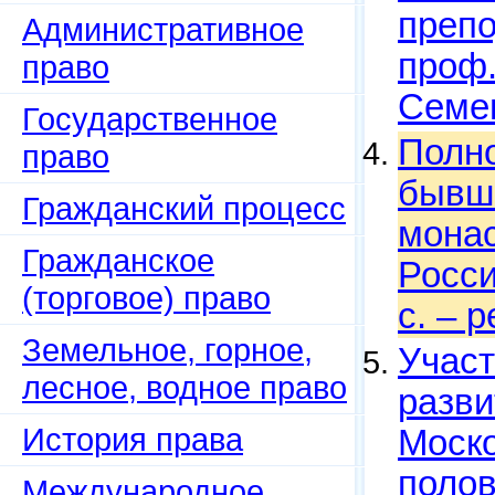
препо
Административное
проф.
право
Семен
Государственное
Полно
право
бывш
Гражданский процесс
монас
Гражданское
Росси
(торговое) право
c. – 
Земельное, горное,
Участ
лесное, водное право
разви
История права
Моско
полов
Международное