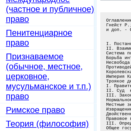
(частное и публичное)
право
Оглавление книги: Правовое государство и административные суды Германии /
Гнейст Р.; Под ред.: М.И. Свешников; Пер.: Ф.С. Фустов. - 2-е изд., испр
и доп. - С.-Пб.: Тип. В. Безобразова и Ко, 1896. - 379 с.
 
 
I. Постановка вопроса
II. Взаимные отношения между государством и обществом
Система потребностей . . . . . . . . . . . . . . . . . . . . . . . . . . . . . 8
Борьба интересов . . . . . . . . . . . . . . . . . . . . . . . . . . . . . . .10
Несвобода ­ продукт общества . . . . . . . . . . . . . . . . . . . . . . . . . .11
Противодействующий организм церкви . . . . . . . . . . . . . . . . . . . . . .12
Королевская власть . . . . . . . . . . . . . . . . . . . . . . . . . . . . . .13
Империя Каролингов . . . . . . . . . . . . . . . . . . . . . . . . . . . . . .14
Троякое деление государственных властей:
I. Правительственная власть (Imperium et Sacerdotium) ­ как источник . . . . . .15
II. Суд ­ как предел . . . . . . . . . . . . . . . . . . . . . . . . . . . . . .16
III. Законодательство ­ как высший регулятор . . . . . . . . . . . . . . . . . .17
Нормальное развитие трехсословного государства в Германии . . . . . . . . . . 18
Местные земские чины . . . . . . . . . . . . . . . . . . . . . . . . . . . . .19
Извращение земских чинов . . . . . . . . . . . . . . . . . . . . . .
Пенитенциарное
право
Признаваемое
(обычное, местное,
церковное,
мусульманское и т.п.)
право
Римское право
Теория (философия)