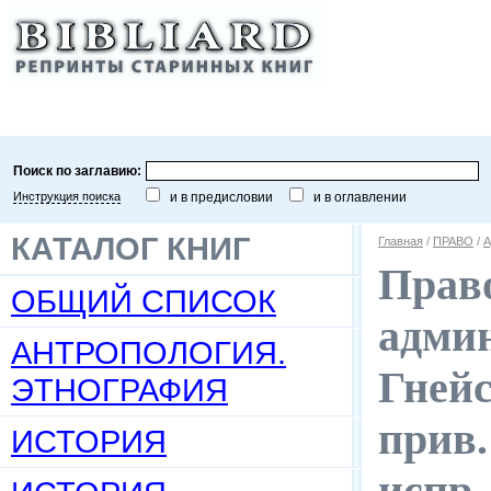
Поиск по заглавию:
Инструкция поиска
и в предисловии
и в оглавлении
КАТАЛОГ КНИГ
Главная
/
ПРАВО
/
А
Право
ОБЩИЙ СПИСОК
админ
АНТРОПОЛОГИЯ.
Гнейс
ЭТНОГРАФИЯ
прив.
ИСТОРИЯ
испр.