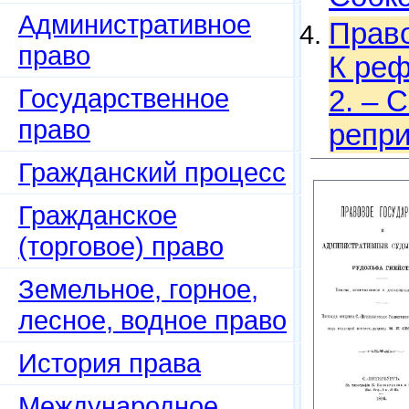
Административное
Право
право
К реф
Государственное
2. – С
право
репри
Гражданский процесс
Гражданское
(торговое) право
Земельное, горное,
лесное, водное право
История права
Международное