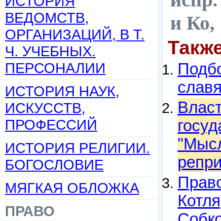
ИСТОРИЯ
ВЕДОМСТВ,
и Ко,
ОРГАНИЗАЦИЙ, В Т.
Такж
Ч. УЧЕБНЫХ.
ПЕРСОНАЛИИ
Подбо
слав
ИСТОРИЯ НАУК,
Власт
ИСКУССТВ,
ПРОФЕССИЙ
госуд
"Мысл
ИСТОРИЯ РЕЛИГИИ.
репри
БОГОСЛОВИЕ
Право
МЯГКАЯ ОБЛОЖКА
Котля
ПРАВО
Собко