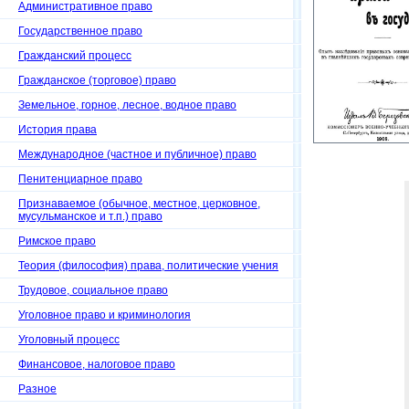
Административное право
Государственное право
Гражданский процесс
Гражданское (торговое) право
Земельное, горное, лесное, водное право
История права
Международное (частное и публичное) право
Пенитенциарное право
Признаваемое (обычное, местное, церковное,
мусульманское и т.п.) право
Римское право
Теория (философия) права, политические учения
Трудовое, социальное право
Уголовное право и криминология
Уголовный процесс
Финансовое, налоговое право
Разное