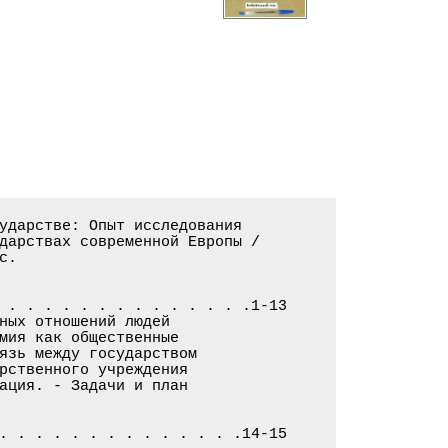
ударстве: Опыт исследования

дарствах современной Европы /

.

 . . . . . . . . . . . . . .1-13

ных отношений людей

мия как общественные

язь между государством

рственного учреждения

ация. - Задачи и план

. . . . . . . . . . . . . .14-15
