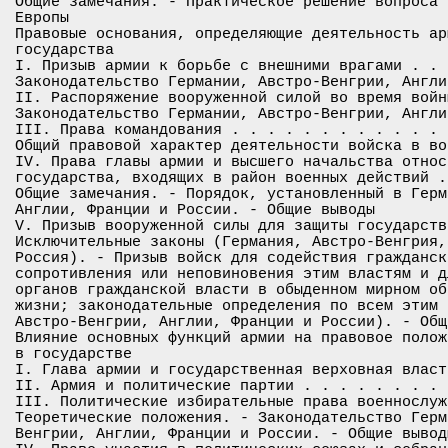
Общие замечания. - Практическое решение вопроса 
Европы

Правовые основания, определяющие деятельность ар
государства

I. Призыв армии к борьбе с внешними врагами . . 
Законодательство Германии, Австро-Венгрии, Англи
II. Распоряжение вооруженной силой во время войн
Законодательство Германии, Австро-Венгрии, Англи
III. Права командования . . . . . . . . . . . . 
Общий правовой характер деятельности войска в во
IV. Права главы армии и высшего начальства относ
государства, входящих в район военных действий .
Общие замечания. - Порядок, установленный в Герм
Англии, Франции и России. - Общие выводы

V. Призыв вооруженной силы для защиты государств
Исключительные законы (Германия, Австро-Венгрия,
Россия). - Призыв войск для содействия гражданск
сопротивления или неповиновения этим властям и д
органов гражданской власти в обыденном мирном об
жизни; законодательные определения по всем этим 
Австро-Венгрии, Англии, Франции и России). - Общи
Влияние основных функций армии на правовое полож
в государстве

I. Глава армии и государственная верховная власт
II. Армия и политические партии . . . . . . . . 
III. Политические избирательные права военнослуж
Теоретические положения. - Законодательство Герм
Венгрии, Англии, Франции и России. - Общие выводы