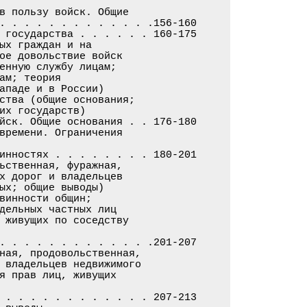
в пользу войск. Общие

. . . . . . . . . . . . .156-160

 государства . . . . . . 160-175

ых граждан и на

ое довольствие войск

енную службу лицам;

ам; теория

ападе и в России)

ства (общие основания;

их государств)

йск. Общие основания . . 176-180

времени. Ограничения

инностях . . . . . . . . 180-201

ьственная, фуражная,

х дорог и владельцев

ых; общие выводы)

винности общин;

дельных частных лиц

 живущих по соседству

. . . . . . . . . . . . .201-207

ная, продовольственная,

 владельцев недвижимого

я прав лиц, живущих

 . . . . . . . . . . . . 207-213
