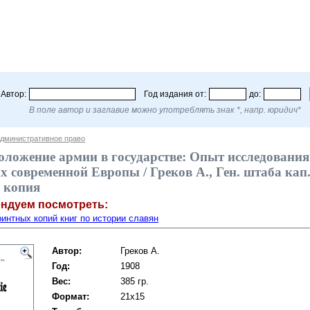
Автор:
Год издания от:
до:
В поле автор и заглавие можно употреблять знак *, напр. юридич*
дминистративное право
оложение армии в государстве: Опыт исследовани
х современной Европы / Греков А., Ген. штаба кап. –
 копия
ендуем посмотреть:
интных копий книг по истории славян
Автор:
Греков А.
Год:
1908
Вес:
385 гр.
Формат:
21x15