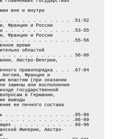
в главнейших государствах

мии вне и внутри

. . . . . . . . . . . . . .51-52

и, Франции и России

ы . . . . . . . . . . . . .53-55

и, Франции и России

. . . . . . . . . . . . . .55-56

енное время

ительно областей

 . . . . . . . . . . . . . 56-66

ании, Австро-Венгрии,

енного правопорядка . . . .67-84

 Англия, Франция и

им властям (при оказании

ля замены или восполнения

иходе государственной

вопросам в Германии,

е выводы

ение ее личного состава

ь . . . . . . . . . . . . .85-86

. . . . . . . . . . . . . .86-89

ащих . . . . . . . . . . . 89-96

анской Империи, Австро-


