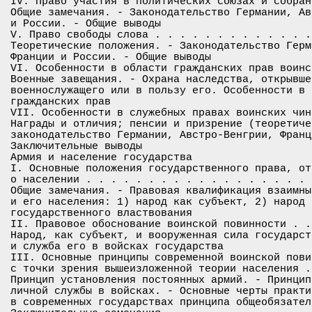
IV. Право участия в политических союзах и собран
Общие замечания. - Законодательство Германии, Ав
и России. - Общие выводы

V. Право свободы слова . . . . . . . . . . . . .
Теоретические положения. - Законодательство Герм
Франции и России. - Общие выводы

VI. Особенности в области гражданских прав воинс
Военные завещания. - Охрана наследства, открывше
военнослужащего или в пользу его. Особенности в 
гражданских прав

VII. Особенности в служебных правах воинских чин
Награды и отличия; пенсии и призрение (теоретиче
законодательство Германии, Австро-Венгрии, Франц
Заключительные выводы

Армия и население государства

I. Основные положения государственного права, от
о населении . . . . . . . . . . . . . . . . . . 
Общие замечания. - Правовая квалификация взаимны
и его населения: 1) народ как субъект, 2) народ 
государственного властвования

II. Правовое обоснование воинской повинности . .
Народ, как субъект, и вооруженная сила государст
и служба его в войсках государства

III. Основные принципы современной воинской пови
с точки зрения вышеизложенной теории населения .
Принцип установления постоянных армий. - Принцип
личной службы в войсках. - Основные черты практи
в современных государствах принципа общеобязател