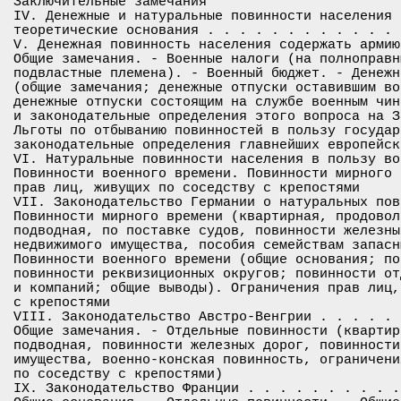
Заключительные замечания

IV. Денежные и натуральные повинности населения 
теоретические основания . . . . . . . . . . . . 
V. Денежная повинность населения содержать армию
Общие замечания. - Военные налоги (на полноправн
подвластные племена). - Военный бюджет. - Денежн
(общие замечания; денежные отпуски оставившим во
денежные отпуски состоящим на службе военным чин
и законодательные определения этого вопроса на З
Льготы по отбыванию повинностей в пользу государ
законодательные определения главнейших европейск
VI. Натуральные повинности населения в пользу во
Повинности военного времени. Повинности мирного 
прав лиц, живущих по соседству с крепостями

VII. Законодательство Германии о натуральных пов
Повинности мирного времени (квартирная, продовол
подводная, по поставке судов, повинности железны
недвижимого имущества, пособия семействам запасн
Повинности военного времени (общие основания; по
повинности реквизиционных округов; повинности от
и компаний; общие выводы). Ограничения прав лиц,
с крепостями

VIII. Законодательство Австро-Венгрии . . . . . 
Общие замечания. - Отдельные повинности (квартир
подводная, повинности железных дорог, повинности
имущества, военно-конская повинность, ограничени
по соседству с крепостями)

IX. Законодательство Франции . . . . . . . . . .