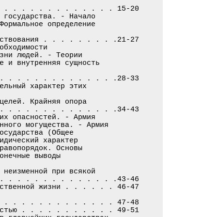
 . . . . . . . . . . . . . 15-20

 государства. - Начало

Формальное определение

ствования . . . . . . . . .21-27

обходимости

зни людей. - Теории

е и внутренняя сущность

. . . . . . . . . . . . . .28-33

ельный характер этих

целей. Крайняя опора

. . . . . . . . . . . . . .34-43

их опасностей. - Армия

нного могущества. - Армия

осударства (Общее

идический характер

равопорядок. Основы

онечные выводы

 неизменной при всякой

. . . . . . . . . . . . . .43-46

ственной жизни . . . . . . 46-47

 . . . . . . . . . . . . . 47-48

стью . . . . . . . . . . . 49-51
