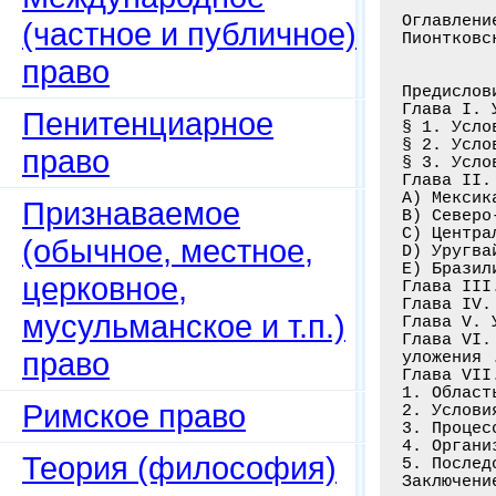
Оглавлени
(частное и публичное)
Пионтковс
право
Предислов
Глава I. 
Пенитенциарное
§ 1. Усло
§ 2. Усло
право
§ 3. Усло
Глава II.
А) Мексик
Признаваемое
В) Северо
С) Центра
(обычное, местное,
D) Уругва
Е) Бразил
церковное,
Глава III
Глава IV.
мусульманское и т.п.)
Глава V. 
Глава VI.
право
уложения 
Глава VII
1. Област
Римское право
2. Услови
3. Процес
4. Органи
Теория (философия)
5. Послед