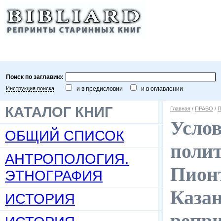
Поиск по заглавию:
Инструкция поиска
и в предисловии
и в оглавлении
КАТАЛОГ КНИГ
Главная
/
ПРАВО
/
П
Услов
ОБЩИЙ СПИСОК
полит
АНТРОПОЛОГИЯ.
Пионт
ЭТНОГРАФИЯ
Казан
ИСТОРИЯ
репр