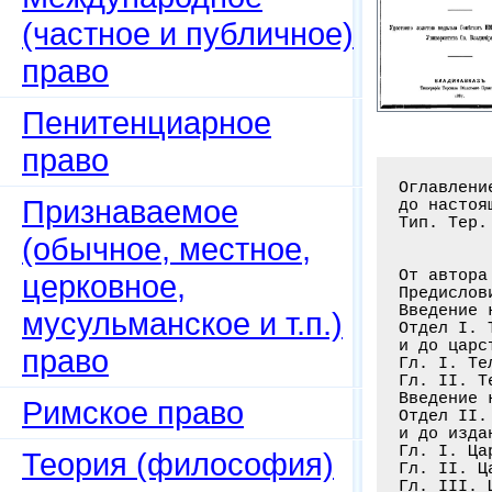
(частное и публичное)
право
Пенитенциарное
право
Оглавлени
Признаваемое
до настоя
Тип. Тер.
(обычное, местное,
От автора
церковное,
Предислов
Введение 
мусульманское и т.п.)
Отдел I. 
и до царс
право
Гл. I. Те
Гл. II. Т
Введение 
Римское право
Отдел II.
и до изда
Гл. I. Ца
Теория (философия)
Гл. II. Ц
Гл. III. 