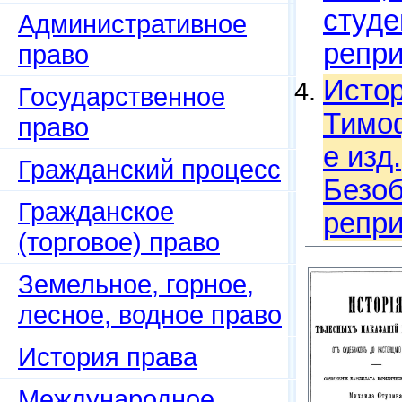
студе
Административное
репри
право
Истор
Государственное
Тимоф
право
е изд.
Гражданский процесс
Безоб
Гражданское
репри
(торговое) право
Земельное, горное,
лесное, водное право
История права
Международное