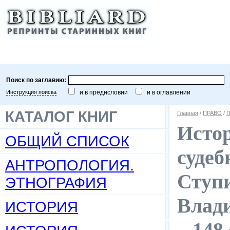
Поиск по заглавию:
Инструкция поиска
и в предисловии
и в оглавлении
КАТАЛОГ КНИГ
Главная
/
ПРАВО
/
П
Истор
ОБЩИЙ СПИСОК
судеб
АНТРОПОЛОГИЯ.
Ступи
ЭТНОГРАФИЯ
Влади
ИСТОРИЯ
– 148