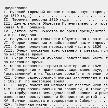
Предисловие . . . . . . . . . . . . . . . . . . 
I. Русский тюремный вопрос в отдаленную старину 
до 1819 года) . . . . . . . . . . . . . . . . . 
II. Тюремная реформа 1819 года . . . . . . . . .
III. Деятельность Общества Попечительного о тюрь
князя А.Н. Голицына . . . . . . . . . . . . . . 
IV. Деятельность Общества во время президенства 
и И.В. Гладкова . . . . . . . . . . . . . . . . 
V. Результаты деятельности Общества за первые пя
VI. Очерки положения хозяйственной части тюрем, 
VII. Очерк положения пересыльной части с 1826 г.
VIII. Очерк положения арестованных в съезжих пол
по настоящее время . . . . . . . . . . . . . . .
IX. Очерк положения духовно-нравственной части т
по настоящее время . . . . . . . . . . . . . . .
X. Очерк положения тюремных мастерских с 1826 г.
XI. Мероприятия к правильному содержанию осужден
"исправлению" и на "краткие сроки", в течении по
XII. Очерк разнообразной помощи заключенным и за
с 1826 г. по настоящее время . . . . . . . . . .
XIII. Очерк положения малолетних преступников за
XIV. Очерк возникновения за границей, а также ус
С.-Петербургских: земледельческой колонии и реме
малолетних преступников и бесприютных детей . . 
XV. Волчьи паспорта и водворение в Сибири . . . 
XIV. Публичная казнь . . . . . . . . . . . . . .