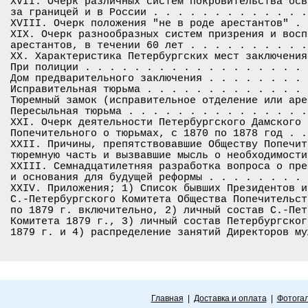
XVII. Очерк различных систем покровительства осв
за границей и в России . . . . . . . . . . . . .
XVIII. Очерк положения "не в роде арестантов" . 
XIX. Очерк разнообразных систем призрения и восп
арестантов, в течении 60 лет . . . . . . . . . .
XX. Характеристика Петербургских мест заключения
При полиции . . . . . . . . . . . . . . . . . . 
Дом предварительного заключения . . . . . . . . 
Исправительная тюрьма . . . . . . . . . . . . . 
Тюремный замок (исправительное отделение или аре
Пересыльная тюрьма . . . . . . . . . . . . . . .
XXI. Очерк деятельности Петербургского Дамского 
Попечительного о тюрьмах, с 1870 по 1878 год . .
XXII. Причины, препятствовавшие Обществу Попечит
тюремную часть и вызвавшие мысль о необходимости
XXIII. Семнадцатилетняя разработка вопроса о пре
и основания для будущей реформы . . . . . . . . 
XXIV. Приложения; 1) Список бывших Президентов и
С.-Петербургского Комитета Общества Попечительст
по 1879 г. включительно, 2) личный состав С.-Пет
Комитета 1879 г., 3) личный состав Петербургског
Главная
|
Доставка и оплата
|
Фотога