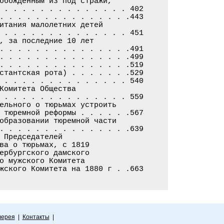
обожденным из под стражи,

 . . . . . . . . . . . . . . 402

. . . . . . . . . . . . . . .443

итания малолетних детей

 . . . . . . . . . . . . . . 451

, за последние 10 лет

. . . . . . . . . . . . . . .491

. . . . . . . . . . . . . . .499

. . . . . . . . . . . . . . .519

стантская рота) . . . . . . .529

 . . . . . . . . . . . . . . 540

Комитета Общества

 . . . . . . . . . . . . . . 559

ельного о тюрьмах устроить

 тюремной реформы . . . . . .567

образовании тюремной части

. . . . . . . . . . . . . . .639

 Председателей

ва о тюрьмах, с 1819

ербургского дамского

о мужского Комитета

лерея
|
Контакты
|