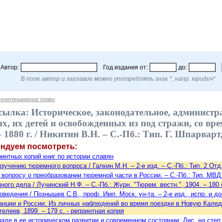
Автор:
Год издания от:
до:
В поле автор и заглавие можно употреблять знак *, напр. юридич*
енитенциарное право
сылка: Историческое, законодательное, администр
х, их детей и освобожденных из под стражи, со в
– 1880 г. / Никитин В.Н. – С.-Пб.: Тип. Г. Шпарварт
ендуем посмотреть:
интных копий книг по истории славян
учению тюремного вопроса / Галкин М.Н. – 2-е изд. – С.-Пб.: Тип. 2 Отд. 
вопросу о преобразовании тюремной части в России. – С.-Пб.: Тип. МВД, 
ого дела / Лучинский Н.Ф. – С.-Пб.: Журн. "Тюрем. вестн.", 1904. – 180 
едения / Познышев С.В., проф. Имп. Моск. ун-та. – 2-е изд., испр. и доп
нции и России: Из личных наблюдений во время поездки в Новую Каледон
телеев, 1899. – 179 с. - репринтная копия
аде в ее историческом развитии и современном состоянии: Дис. на степ. д