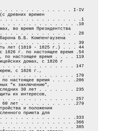
. . . . . . . . . . . . . . I-IV

(с древних времен

. . . . . . . . . . . . . . . .1

 . . . . . . . . . . . . . . .10

мах, во время Президентства

. . . . . . . . . . . . . . . 28

барона Б.Б. Компенгаузена

. . . . . . . . . . . . . . . 39

ть лет (1819 - 1825 г.) . . . 44

с 1826 г. по настоящее время .54

, по настоящее время . . . . 119

ицейских домах, с 1826 г

 . . . . . . . . . . . . . . 147

юрем, с 1826 г.,

 . . . . . . . . . . . . . . 170

 по настоящее время . . . . .206

ных "к заключению",

следних 30 лет . . . . . . . 235

щиты их интересов,

 . . . . . . . . . . . . . . 257

 60 лет . . . . . . . . . . .279

тройства и положения

сленного приюта для

. . . . . . . . . . . . . . .333

. . . . . . . . . . . . . . .366

 . . . . . . . . . . . . . . 385
