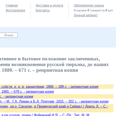
Главная
Доставка и оплата
Оформление заказа
Фотогалерея
Контакты
0
0
В корзине
товаров на
руб.
Личный кабинет
ативное и бытовое положение заключенных,
ремени возникновения русской тюрьмы, до наших
, 1880. – 671 с. – репринтная копия
собств. е. и. в. канцелярии, 1868. – 189 с. - репринтная копия
1865. – 678 с. - репринтная копия
с. - репринтная копия
. – М.: Г.А. Леман и Б.Д. Плетнев, 1915. – 302 с. - репринтная копия
ию, на о. Сахалин, в Приамурский край и Сибирь) / Дриль Д. – С.-
-ра уголов. права / Фойницкий И.Я. – С.-Пб.: Тип. М. М.