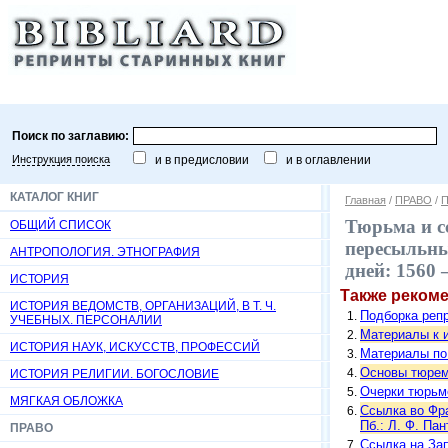
Поиск по заглавию:
Инструкция поиска
и в предисловии
и в оглавлении
КАТАЛОГ КНИГ
Главная
/
ПРАВО
/
П
Тюрьма и с
ОБЩИЙ СПИСОК
пересыльны
АНТРОПОЛОГИЯ. ЭТНОГРАФИЯ
дней: 1560 
ИСТОРИЯ
Также реком
ИСТОРИЯ ВЕДОМСТВ, ОРГАНИЗАЦИЙ, В Т. Ч.
Подборка репр
УЧЕБНЫХ. ПЕРСОНАЛИИ
Материалы к из
ИСТОРИЯ НАУК, ИСКУССТВ, ПРОФЕССИЙ
Материалы по 
Основы тюремн
ИСТОРИЯ РЕЛИГИИ. БОГОСЛОВИЕ
Очерки тюрьмов
МЯГКАЯ ОБЛОЖКА
Ссылка во Фра
Пб.: Л. Ф. Пан
ПРАВО
Ссылка на Зап