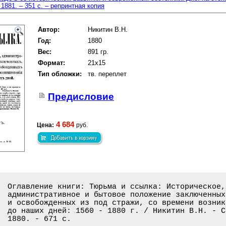
1881. – 351 с. – репринтная копия
Автор:
Никитин В.Н.
Год:
1880
Вес:
891 гр.
Формат:
21x15
Тип обложки:
тв. переплет
Предисловие
4 684
Цена:
руб.
Оглавление книги: Тюрьма и ссылка: Историческое,
административное и бытовое положение заключенных
и освобожденных из под стражи, со времени возник
до наших дней: 1560 - 1880 г. / Никитин В.Н. - С
1880. - 671 с.
