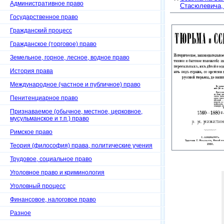
Административное право
Стасюлевича, 
Государственное право
Гражданский процесс
Гражданское (торговое) право
Земельное, горное, лесное, водное право
История права
Международное (частное и публичное) право
Пенитенциарное право
Признаваемое (обычное, местное, церковное,
мусульманское и т.п.) право
Римское право
Теория (философия) права, политические учения
Трудовое, социальное право
Уголовное право и криминология
Уголовный процесс
Финансовое, налоговое право
Разное