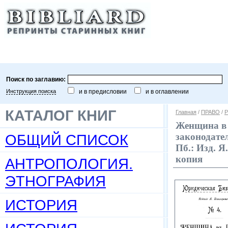
Поиск по заглавию:
Инструкция поиска
и в предисловии
и в оглавлении
КАТАЛОГ КНИГ
Главная
/
ПРАВО
/
Р
Женщина в 
ОБЩИЙ СПИСОК
законодател
Пб.: Изд. Я
копия
АНТРОПОЛОГИЯ.
ЭТНОГРАФИЯ
ИСТОРИЯ