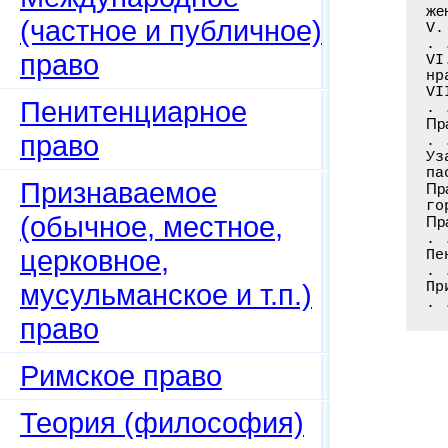
же
(частное и публичное)
V.
. 
право
VI
нр
VI
Пенитенциарное
. 
Пр
право
. 
Уз
па
Признаваемое
Пр
го
(обычное, местное,
Пр
. 
церковное,
Пе
. 
мусульманское и т.п.)
Пр
. 
право
Римское право
Теория (философия)