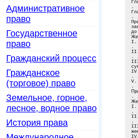
Гл
Административное
. 
Гл
право
. 
Пр
за
Государственное
до
Же
право
I.
. 
II
Гражданский процесс
. 
II
су
Гражданское
IV
. 
(торговое) право
V.
. 
Пр
Земельное, горное,
. 
Же
лесное, водное право
I.
. 
II
История права
. 
II
же
Международное
IV