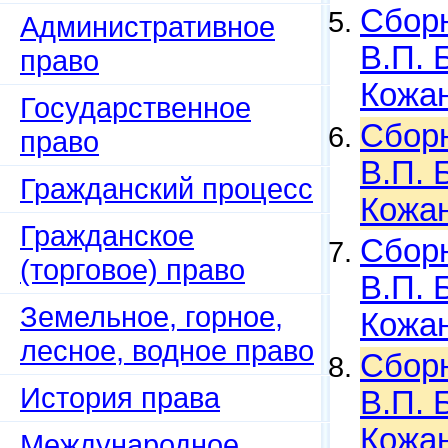
Сборн
Административное
В.П. 
право
Кожан
Государственное
Сборн
право
В.П. 
Гражданский процесс
Кожан
Гражданское
Сборн
(торговое) право
В.П. 
Земельное, горное,
Кожан
лесное, водное право
Сборн
История права
В.П. 
Кожан
Международное