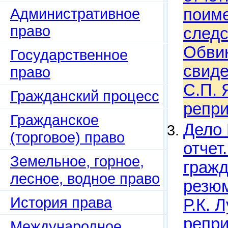
Административное
поиме
право
следс
Обвин
Государственное
свиде
право
С.П. 
Гражданский процесс
репри
Гражданское
Дело 
(торговое) право
отчет
Земельное, горное,
гражд
лесное, водное право
резюм
История права
Р.К. Л
репри
Международное