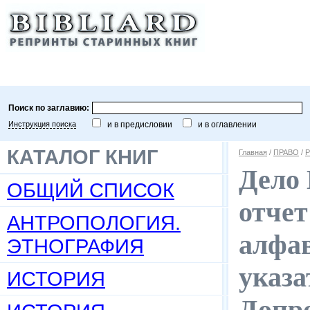
Поиск по заглавию:
Инструкция поиска
и в предисловии
и в оглавлении
КАТАЛОГ КНИГ
Главная
/
ПРАВО
/
Р
Дело
ОБЩИЙ СПИСОК
отчет
АНТРОПОЛОГИЯ.
алфа
ЭТНОГРАФИЯ
указа
ИСТОРИЯ
Допро