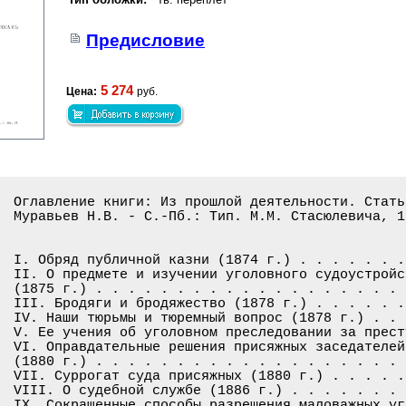
Предисловие
5 274
Цена:
руб.
Оглавление книги: Из прошлой деятельности. Стать
Муравьев Н.В. - С.-Пб.: Тип. М.М. Стасюлевича, 1
I. Обряд публичной казни (1874 г.) . . . . . . .
II. О предмете и изучении уголовного судоустройс
(1875 г.) . . . . . . . . . . . . . . . . . . . 
III. Бродяги и бродяжество (1878 г.) . . . . . .
IV. Наши тюрьмы и тюремный вопрос (1878 г.) . . 
V. Ее учения об уголовном преследовании за прест
VI. Оправдательные решения присяжных заседателей
(1880 г.) . . . . . . . . . . . . . . . . . . . 
VII. Суррогат суда присяжных (1880 г.) . . . . .
VIII. О судебной службе (1886 г.) . . . . . . . 
IX. Сокращенные способы разрешения маловажных уг