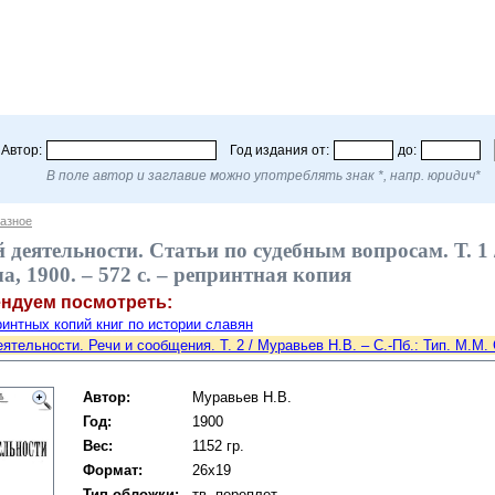
Автор:
Год издания от:
до:
В поле автор и заглавие можно употреблять знак *, напр. юридич*
азное
деятельности. Статьи по судебным вопросам. Т. 1 
, 1900. – 572 с. – репринтная копия
ендуем посмотреть:
интных копий книг по истории славян
ятельности. Речи и сообщения. Т. 2 / Муравьев Н.В. – С.-Пб.: Тип. М.М. 
Автор:
Муравьев Н.В.
Год:
1900
Вес:
1152 гр.
Формат:
26x19
Тип обложки:
тв. переплет