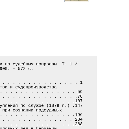
и по судебным вопросам. Т. 1 /

900. - 572 с.

 . . . . . . . . . . . . . . . 1

тва и судопроизводства

. . . . . . . . . . . . . . . 59

 . . . . . . . . . . . . . . .78

. . . . . . . . . . . . . . .107

упления по службе (1879 г.) .147

 при сознании подсудимых

. . . . . . . . . . . . . . .196

 . . . . . . . . . . . . . . 234

. . . . . . . . . . . . . . .268

оловных дел в Германии
