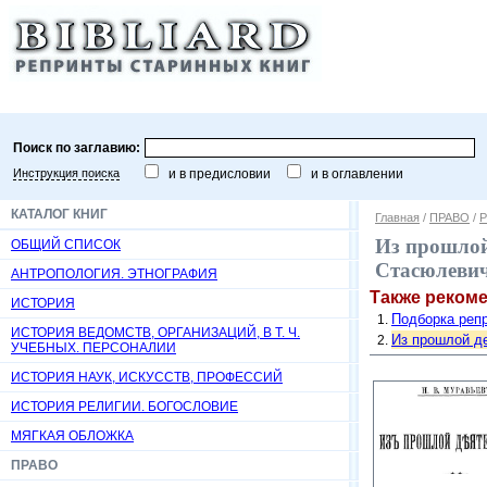
Поиск по заглавию:
Инструкция поиска
и в предисловии
и в оглавлении
КАТАЛОГ КНИГ
Главная
/
ПРАВО
/
Р
Из прошлой 
ОБЩИЙ СПИСОК
Стасюлевича
АНТРОПОЛОГИЯ. ЭТНОГРАФИЯ
Также реком
ИСТОРИЯ
Подборка репр
ИСТОРИЯ ВЕДОМСТВ, ОРГАНИЗАЦИЙ, В Т. Ч.
Из прошлой де
УЧЕБНЫХ. ПЕРСОНАЛИИ
ИСТОРИЯ НАУК, ИСКУССТВ, ПРОФЕССИЙ
ИСТОРИЯ РЕЛИГИИ. БОГОСЛОВИЕ
МЯГКАЯ ОБЛОЖКА
ПРАВО