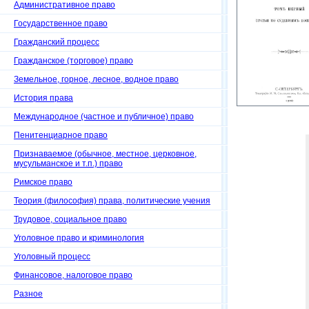
Административное право
Государственное право
Гражданский процесс
Гражданское (торговое) право
Земельное, горное, лесное, водное право
История права
Международное (частное и публичное) право
Пенитенциарное право
Признаваемое (обычное, местное, церковное,
мусульманское и т.п.) право
Римское право
Теория (философия) права, политические учения
Трудовое, социальное право
Уголовное право и криминология
Уголовный процесс
Финансовое, налоговое право
Разное