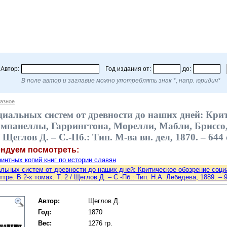
Автор:
Год издания от:
до:
В поле автор и заглавие можно употреблять знак *, напр. юридич*
азное
циальных систем от древности до наших дней: Кри
ампанеллы, Гаррингтона, Морелли, Мабли, Бриссо, 
 / Щеглов Д. – С.-Пб.: Тип. М-ва вн. дел, 1870. – 64
ендуем посмотреть:
интных копий книг по истории славян
льных систем от древности до наших дней: Критическое обозрение соци
ттре. В 2-х томах. Т. 2 / Щеглов Д. – С.-Пб.: Тип. Н.А. Лебедева, 1889. – 
Автор:
Щеглов Д.
Год:
1870
Вес:
1276 гр.