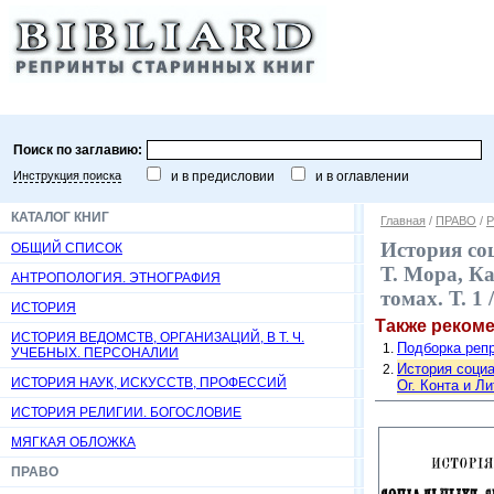
Поиск по заглавию:
Инструкция поиска
и в предисловии
и в оглавлении
КАТАЛОГ КНИГ
Главная
/
ПРАВО
/
Р
История со
ОБЩИЙ СПИСОК
Т. Мора, К
АНТРОПОЛОГИЯ. ЭТНОГРАФИЯ
томах. Т. 1
ИСТОРИЯ
Также реком
ИСТОРИЯ ВЕДОМСТВ, ОРГАНИЗАЦИЙ, В Т. Ч.
Подборка репр
УЧЕБНЫХ. ПЕРСОНАЛИИ
История социа
ИСТОРИЯ НАУК, ИСКУССТВ, ПРОФЕССИЙ
Ог. Конта и Ли
ИСТОРИЯ РЕЛИГИИ. БОГОСЛОВИЕ
МЯГКАЯ ОБЛОЖКА
ПРАВО