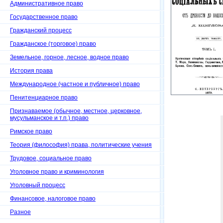
Административное право
Государственное право
Гражданский процесс
Гражданское (торговое) право
Земельное, горное, лесное, водное право
История права
Международное (частное и публичное) право
Пенитенциарное право
Признаваемое (обычное, местное, церковное,
мусульманское и т.п.) право
Римское право
Теория (философия) права, политические учения
Трудовое, социальное право
Уголовное право и криминология
Уголовный процесс
Финансовое, налоговое право
Разное