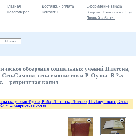
Главная
Доставка и оплата
Оформление заказа
Фотогалерея
Контакты
0
0
В корзине
товаров на
руб.
Личный кабинет
тическое обозрение социальных учений Платона,
Сен-Симона, сен-симонистов и Р. Оуэна. В 2-х
4 c. – репринтная копия
альных учений Фурье, Кабе, Л. Блана, Лямене, П. Леру, Бюше, Отта,
994 c. – репринтная копия