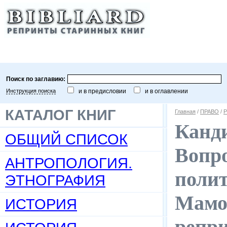
Поиск по заглавию:
Инструкция поиска
и в предисловии
и в оглавлении
КАТАЛОГ КНИГ
Главная
/
ПРАВО
/
Р
Канди
ОБЩИЙ СПИСОК
Вопро
АНТРОПОЛОГИЯ.
полит
ЭТНОГРАФИЯ
Мамон
ИСТОРИЯ
репр