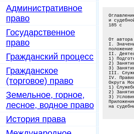
Административное
Оглавлени
право
и судебно
185 с

Государственное
От автора
право
I. Значен
положение
II. Деяте
Гражданский процесс
1) Подгот
2) Заняти
Гражданское
3) Заняти
III. Служ
IV. Прави
(торговое) право
Округа Мо
1) Служеб
2) Заняти
Земельное, горное,
3) Услови
Приложени
лесное, водное право
на судебн
История права
Международное