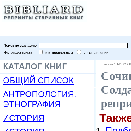
Поиск по заглавию:
Инструкция поиска
и в предисловии
и в оглавлении
КАТАЛОГ КНИГ
Главная
/
ПРАВО
/
Р
Сочин
ОБЩИЙ СПИСОК
Солда
АНТРОПОЛОГИЯ.
репр
ЭТНОГРАФИЯ
Такж
ИСТОРИЯ
Подбо