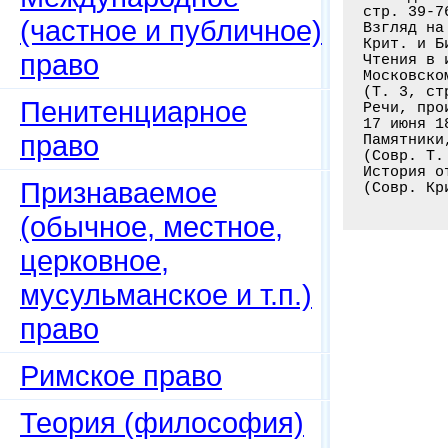
стр. 39-7
(частное и публичное)
Взгляд на
Крит. и Б
право
Чтения в 
Московско
(Т. 3, ст
Пенитенциарное
Речи, про
17 июня 1
право
Памятники
(Совр. Т.
История о
Признаваемое
(Совр. Кр
(обычное, местное,
церковное,
мусульманское и т.п.)
право
Римское право
Теория (философия)