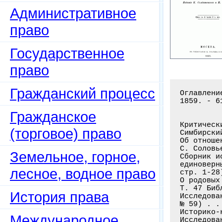
Административное
право
Государственное
право
Гражданский процесс
Оглавлени
1859. - 61
Гражданское
Критическ
(торговое) право
Симбирски
Об отноше
С. Соловь
Земельное, горное,
Сборник и
единоверн
лесное, водное право
стр. 1-28
О родовых
Т. 47 Биб
История права
Исследова
№ 59) . .
Историко-
Международное
Исследова