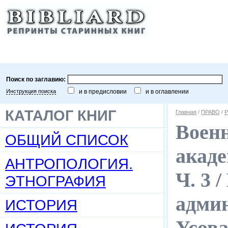
Поиск по заглавию:
Инструкция поиска
и в предисловии
и в оглавлении
КАТАЛОГ КНИГ
Главная
/
ПРАВО
/
Р
Военн
ОБЩИЙ СПИСОК
акаде
АНТРОПОЛОГИЯ.
Ч. 3 
ЭТНОГРАФИЯ
админ
ИСТОРИЯ
Усова