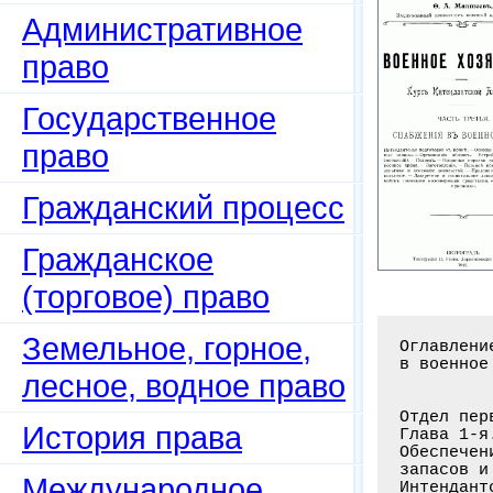
Административное
право
Государственное
право
Гражданский процесс
Гражданское
(торговое) право
Земельное, горное,
Оглавление книги: Военное хозяйство: Курс Интендантской академии. Снабжения
в военное время. Ч. 3 / Макшеев Ф.А. - Петроград: Тип. П. Усова, 1915. - 628 с.


Отдел первый. Подготовка к войне
Глава 1-я. Значение и сущность подготовки к войне
Обеспечение личным составом. - Образование и размещение материальных
запасов и средств. - Подготовка организации и тактики снабжений
Интендантское изучение вероятных театров войны. - Составление плана
интендантских снабжений на случай войны. - Подготовка подвоза . . . . . . . 1-19
Глава 2-я. Приведение армии на военное положение (мобилизация)
Сущность вопроса. - История его. - Наши военно-конская, военно-повозочная
и упряжная повинности. - Военно-автомобильная повинность. - Назначение
и ассигнование денег на мобилизацию и на войну (образование и расходование
военного фонда). Мобилизация отдельных частей войск и обеспечение их
деньгами. - Мобилизация полевых интендантских управлений и заведений
Расширение технических интендантских заведений. - Положение о полевом
управлении войск . . . . . . . . . . . . . . . . . . . . . . . . . . . . . 20-50
Отдел второй. Основы снабжений
Глава 3-я. Способы и средства снабжений
Зависимость успешности военных действий от правильности снабжений
Способы и средства снабжени
лесное, водное право
История права
Международное