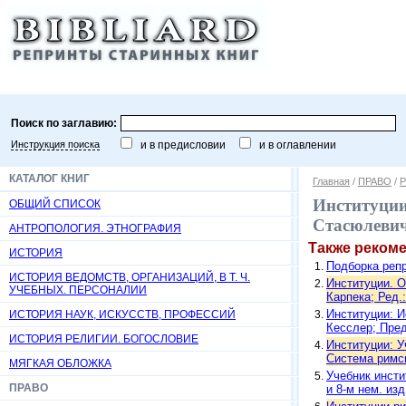
Поиск по заглавию:
Инструкция поиска
и в предисловии
и в оглавлении
КАТАЛОГ КНИГ
Главная
/
ПРАВО
/
Р
Институции 
ОБЩИЙ СПИСОК
Стасюлевича
АНТРОПОЛОГИЯ. ЭТНОГРАФИЯ
Также реком
ИСТОРИЯ
Подборка репр
ИСТОРИЯ ВЕДОМСТВ, ОРГАНИЗАЦИЙ, В Т. Ч.
Институции. О
УЧЕБНЫХ. ПЕРСОНАЛИИ
Карпека; Ред.:
Институции: И
ИСТОРИЯ НАУК, ИСКУССТВ, ПРОФЕССИЙ
Кесслер; Преди
ИСТОРИЯ РЕЛИГИИ. БОГОСЛОВИЕ
Институции: У
Система римско
МЯГКАЯ ОБЛОЖКА
Учебник инсти
ПРАВО
и 8-м нем. изд