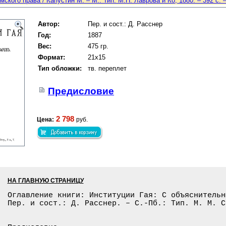
мского права / Капустин М. – М.: Тип. М.Н. Лаврова и Ко, 1880. – 392 с. 
Автор:
Пер. и сост.: Д. Расснер
Год:
1887
Вес:
475 гр.
Формат:
21x15
Тип обложки:
тв. переплет
Предисловие
2 798
Цена:
руб.
НА ГЛАВНУЮ СТРАНИЦУ
Оглавление книги: Институции Гая: С объяснительн
Пер. и сост.: Д. Расснер. – С.-Пб.: Тип. М. М. С