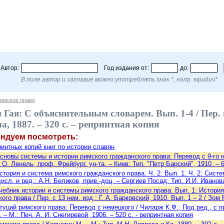
Автор:
Год издания от:
до:
В поле автор и заглавие можно употреблять знак *, напр. юридич*
имское право
Гая: С объяснительным словарем. Вып. 1-4 / Пер. и 
, 1887. – 320 с. – репринтная копия
ендуем посмотреть:
интных копий книг по истории славян
сновы системы и истории римского гражданского права: Перевод с 9-го не
 О. Ленель, проф. Фрейбург. ун-та. – Киев: Тип. "Петр Барский", 1910. – 
стория и система римского гражданского права. Ч. 2: Вып. 1. Ч. 2: Систе
сл. и ред.: А.Н. Беликов, прив.-доц. – Сергиев Посад: Тип. И.И. Иванова
чебник истории и системы римского гражданского права. Вып. 1: История ри
го права / Пер. с 13 нем. изд.: Г. А. Барковский, 1910. Вып. 1 – 2 / Зом Р
туций римского права: Перевод с немецкого / Чиларж К.Ф.; Под ред., с пр
. – М.: Печ. А. И. Снегиревой, 1906. – 520 с. - репринтная копия