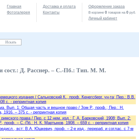
Главная
Доставка и оплата
Оформление заказа
Фотогалерея
Контакты
0
0
В корзине
товаров на
руб.
Личный кабинет
сост.: Д. Расснер. – С.-Пб.: Тип. М. М.
мецкого издания / Сальковский К., проф. Кенегсберг. ун-та; Пер.: В.В.
608 с. - репринтная копия
ма. Вып. 1: Общая часть и вещное право / Зом Р., проф.; Пер.: Н.
, 1916. – 375 с. - репринтная копия
мского права / Пер. с 12 нем. изд.: Г. А. Барковский, 1908; Вып. 2:
., проф. – С.-Пб.: Н. К. Мартынов, 1908. – 659 с. - репринтная копия
едисл., вст: В.А. Юшкевич, проф. – 2-е изд., перераб. и соглас. с 7-м