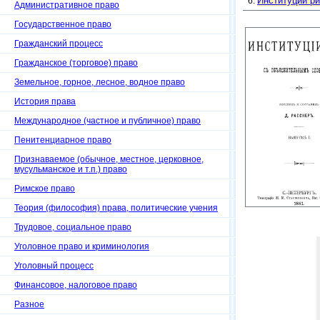
Институции ри
Административное право
Государственное право
Гражданский процесс
Гражданское (торговое) право
Земельное, горное, лесное, водное право
История права
Международное (частное и публичное) право
Пенитенциарное право
Признаваемое (обычное, местное, церковное,
мусульманское и т.п.) право
Римское право
Теория (философия) права, политические учения
Трудовое, социальное право
Уголовное право и криминология
Уголовный процесс
Финансовое, налоговое право
Разное