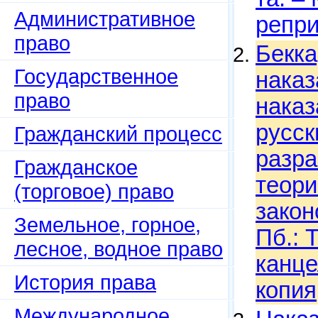
Административное
репри
право
Бекка
Государственное
наказ
право
наказ
русск
Гражданский процесс
разра
Гражданское
теори
(торговое) право
закон
Земельное, горное,
Пб.: 
лесное, водное право
канце
История права
копия
Международное