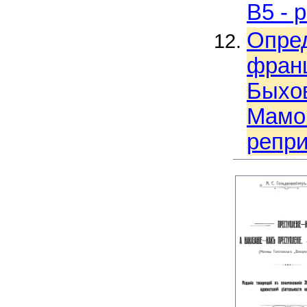
В5 - 
Опред
франц
Быхов
Мамон
репри