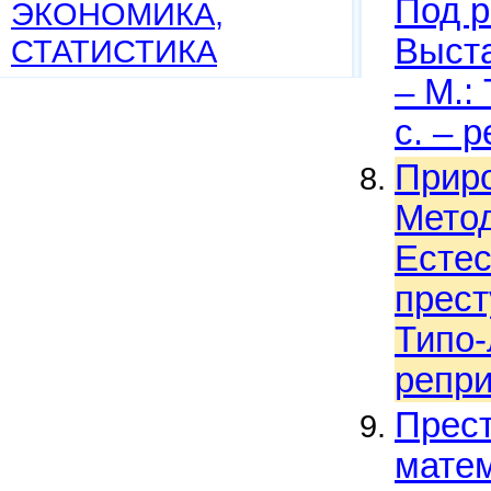
Под р
ЭКОНОМИКА,
Выста
СТАТИСТИКА
– М.:
с. – 
Приро
Метод
Естес
прест
Типо-
репри
Прест
матем