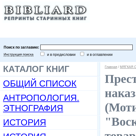
Поиск по заглавию:
Инструкция поиска
и в предисловии
и в оглавлении
КАТАЛОГ КНИГ
Главная
/
МЯГКАЯ 
Прест
ОБЩИЙ СПИСОК
наказ
АНТРОПОЛОГИЯ.
(Моти
ЭТНОГРАФИЯ
"Воск
ИСТОРИЯ
товар