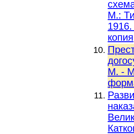
схема
М.: Т
1916.
копия
Прест
догос
М. - М
форма
Разви
наказ
Велик
Катко