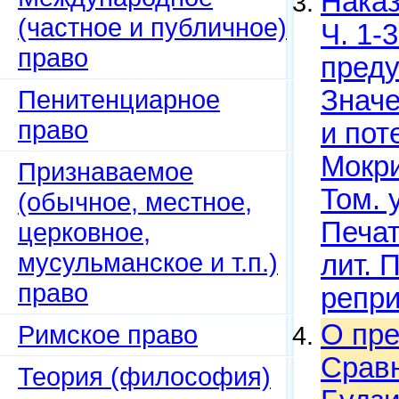
Наказ
(частное и публичное)
Ч. 1-
право
преду
Пенитенциарное
Значе
право
и пот
Мокри
Признаваемое
Том. у
(обычное, местное,
Печат
церковное,
мусульманское и т.п.)
лит. 
право
репри
О пре
Римское право
Сравн
Теория (философия)