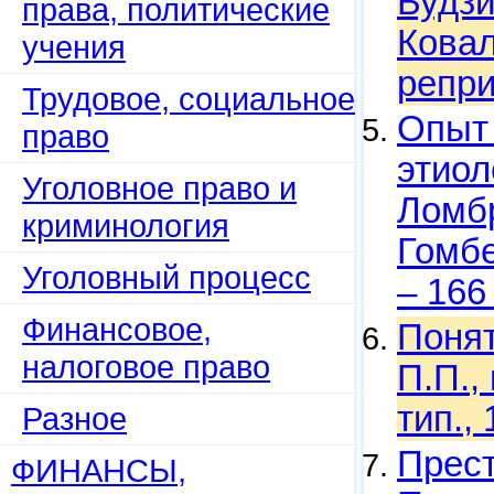
Будзи
права, политические
Ковал
учения
репри
Трудовое, социальное
Опыт
право
этиол
Уголовное право и
Ломбр
криминология
Гомбе
Уголовный процесс
– 166
Финансовое,
Понят
налоговое право
П.П.,
тип.,
Разное
Прест
ФИНАНСЫ,