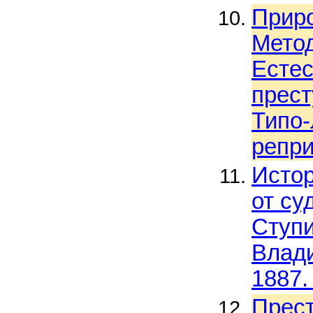
Приро
Метод
Естес
прест
Типо-
репри
Истор
от су
Ступи
Влади
1887.
Прест