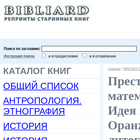
Поиск по заглавию:
Инструкция поиска
и в предисловии
и в оглавлении
КАТАЛОГ КНИГ
Главная
/
МЯГКАЯ 
Прест
ОБЩИЙ СПИСОК
матем
АНТРОПОЛОГИЯ.
Идея 
ЭТНОГРАФИЯ
Оранж
ИСТОРИЯ
литог