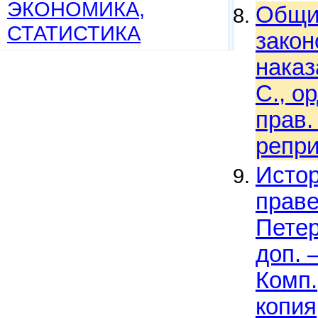
ЭКОНОМИКА,
Общие
СТАТИСТИКА
закон
наказ
С., о
прав. 
репри
Истор
праве
Петер
доп. 
Комп.
копия