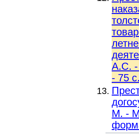
наказ
толст
товар
летне
деяте
А.С. 
- 75 
Прест
догос
М. - М
форма