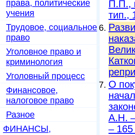
права, политические
П.П.,
учения
тип.,
Трудовое, социальное
Разви
право
наказ
Велик
Уголовное право и
Катков
криминология
репри
Уголовный процесс
О пок
Финансовое,
начал
налоговое право
закон
Разное
А.Н. –
ФИНАНСЫ,
– 165