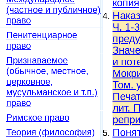
копия
(частное и публичное)
Наказ
право
Ч. 1-
Пенитенциарное
преду
право
Значе
Признаваемое
и пот
(обычное, местное,
Мокри
церковное,
Том. у
мусульманское и т.п.)
Печат
право
лит. 
Римское право
репри
Теория (философия)
Понят