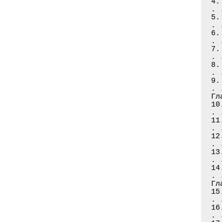
4.
. 
5.
. 
6.
. 
7.
. 
8.
. 
9.
. 
Гл
10
. 
11
. 
12
. 
13
. 
14
. 
Гл
15
. 
16
. 