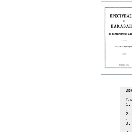
Вв
. 
Гл
1.
. 
2.
. 
3.
. 