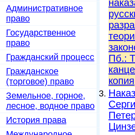
наказ
Административное
русск
право
разра
Государственное
теори
право
закон
Гражданский процесс
Пб.: 
канце
Гражданское
копия
(торговое) право
Наказ
Земельное, горное,
Серги
лесное, водное право
Петер
История права
Цинзе
Международное