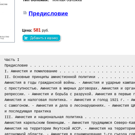
Предисловие
581
Цена:
руб.
Часть I
Предисловие . . . . . . . . . . . . . . . . . . . . . . . . .
I. Амнистия и помилование . . . . . . . . . . . . . . . . . .
II. Основные принципы амнистионной политики . . . . . . . . .
Амнистия в годы гражданской войны. - Амнистия и ударные кампа
с преступностью. Амнистия в мирных договорах. Амнистия и орга
репрессии. - Амнистия и борьба с разрухой. Амнистия в первые 
Амнистия и налоговая политика. - Амнистия и голод 1921 г. - А
с самогоном. - Амнистия и дела о лесонарушениях. - Амнистия Ц
и последующая практика
III. Амнистия и национальная политика . . . . . . . . . . . .
Амнистия карельским беженцам. - Амнистия трудящимся Северо-Ка
Амнистия на территории Якутской АССР. - Амнистия на территори
автономной области. - Амнистия в ознаменование 1-го съезда со