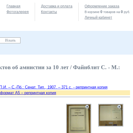
Главная
Доставка и оплата
Оформление заказа
Фотогалерея
Контакты
0
0
В корзине
товаров на
руб.
Личный кабинет
в об амнистии за 10 лет / Файнблит С. - М.:
 – С.-Пб.: Сенат. Тип., 1907. – 371 с. - репринтная копия
– формат A5 – репринтная копия