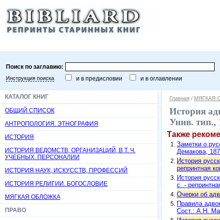
Поиск по заглавию:
Инструкция поиска
и в предисловии
и в оглавлении
КАТАЛОГ КНИГ
Главная
/
МЯГКАЯ 
История адв
ОБЩИЙ СПИСОК
Унив. тип.,
АНТРОПОЛОГИЯ. ЭТНОГРАФИЯ
Также реком
ИСТОРИЯ
Заметки о рус
ИСТОРИЯ ВЕДОМСТВ, ОРГАНИЗАЦИЙ, В Т. Ч.
Демакова, 1875
УЧЕБНЫХ. ПЕРСОНАЛИИ
История русско
репринтная ко
ИСТОРИЯ НАУК, ИСКУССТВ, ПРОФЕССИЙ
История русско
ИСТОРИЯ РЕЛИГИИ. БОГОСЛОВИЕ
с. - репринтна
Очерки об адво
МЯГКАЯ ОБЛОЖКА
Правила адво
ПРАВО
Сост.: А.Н. Ма