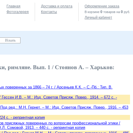
Главная
Доставка и оплата
Оформление заказа
Фотогалерея
Контакты
0
0
В корзине
товаров на
руб.
Личный кабинет
и, римляне. Вып. 1 / Стоянов А. – Харьков:
поверенных за 1866 – 74 г. / Арсеньев К.К. – С.-Пб.: Тип. В.
 Гессен И.В. – М.: Изд. Советов Присяж. Повер., 1914. – 672 с. -
Под ред.: М.Н. Гернет. – М.: Изд. Советов Присяж. Повер., 1916. – 453
224 с. - репринтная копия
ов присяжных поверенных по вопросам профессиональной этики /
О.Л. Сомовой, 1913. – 440 с. - репринтная копия