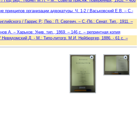
 / Под ред.: Гернет М.Н. – М.: Советы присяж. поверенных, 1916. – 486
 принципов организации адвокатуры. Ч. 1-2 / Васьковский Е.В. – С.-
йского / Гаррис Р.; Пер.: П. Сергеич. – С.-Пб.: Сенат. Тип., 1911. –
ов А. – Харьков: Унив. тип., 1869. – 146 c. – репринтная копия
евядомский Д. - М.: Типо-литогр. М.И. Нейбюргер, 1886. - 61 c. –