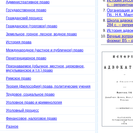
История русск
Административное право
с. - репринтна
Государственное право
Организация а
Пб.: Н.К. Март
Гражданский процесс
Школа адвокат
284 с. – репр
Гражданское (торговое) право
История адвока
Земельное, горное, лесное, водное право
Вечные вопрос
формат B5 – р
История права
Международное (частное и публичное) право
Пенитенциарное право
Признаваемое (обычное, местное, церковное,
мусульманское и т.п.) право
Римское право
Теория (философия) права, политические учения
Трудовое, социальное право
Уголовное право и криминология
Уголовный процесс
Финансовое, налоговое право
Разное