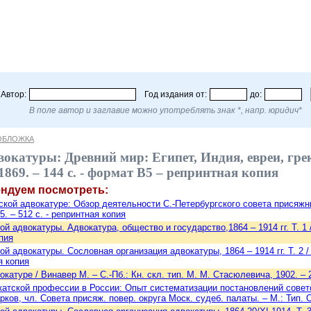
Автор:
Год издания от:
до:
В поле автор и заглавие можно употреблять знак *, напр. юридич*
ОБЛОЖКА
окатуры: Древний мир: Египет, Индия, евреи, грек
 1869. – 144 с. - формат В5 – репринтная копия
ендуем посмотреть:
ской адвокатуре: Обзор деятельности С.-Петербургского совета присяжных 
. – 512 с. - репринтная копия
й адвокатуры. Адвокатура, общество и государство,1864 – 1914 гг. Т. 1 /
пия
й адвокатуры. Сословная организация адвокатуры, 1864 – 1914 гг. Т. 2 / 
я копия
катуре / Винавер М. – С.-Пб.: Кн. скл. тип. М. М. Стасюлевича, 1902. – 
катской профессии в России: Опыт систематизации постановлений совет
рков, чл. Совета присяж. повер. округа Моск. судеб. палаты. – М.: Тип. 