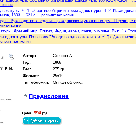
ой адвокатуры. Сословная организация адвокатуры, 1864-20/XI-1914. Т. 3
я копия
двокатуры. Ч. 1: Очерк всеобщей истории адвокатуры; Ч. 2: Исследование
ынов, 1893. – 621 с. – репринтная копия
уры: Руководство к ведению гражданских и уголовных дел: Перевод с англи
интная копия
туры: Древний мир: Египет, Индия, евреи, греки, римляне. Вып. 1 / Стоян
ы адвокатуры. По поводу "Этюда по адвокатской этике" Гр. Джаншиева / Н
епринтная копия
Автор:
Стоянов А.
Год:
1869
Вес:
275 гр.
Формат:
25х19
Тип обложки:
Мягкая обложка
Предисловие
994
Цена:
руб.