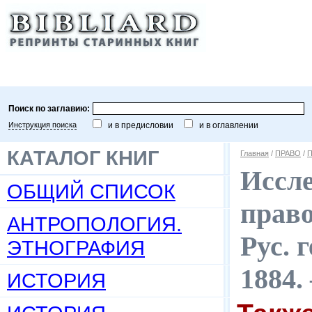
Поиск по заглавию:
Инструкция поиска
и в предисловии
и в оглавлении
КАТАЛОГ КНИГ
Главная
/
ПРАВО
/
П
Иссл
ОБЩИЙ СПИСОК
право
АНТРОПОЛОГИЯ.
Рус. 
ЭТНОГРАФИЯ
1884.
ИСТОРИЯ