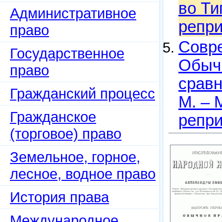
во Ти
Административное
репри
право
Совре
Государственное
Обычн
право
сравн
Гражданский процесс
М. – М
Гражданское
репри
(торговое) право
Земельное, горное,
лесное, водное право
История права
Международное