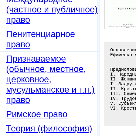
(частное и публичное)
право
Пенитенциарное
право
Оглавлени
Ефименко 
Признаваемое
(обычное, местное,
Предислови
I. Народн
церковное,
II. Женщи
I. Задруг
мусульманское и т.п.)
II. Крест
III. Семе
право
IV. Трудо
V. Субъек
VI. Крест
Римское право
Теория (философия)