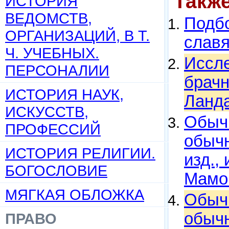
Такж
ИСТОРИЯ
ВЕДОМСТВ,
Подбо
ОРГАНИЗАЦИЙ, В Т.
слав
Ч. УЧЕБНЫХ.
Иссле
ПЕРСОНАЛИИ
брачн
ИСТОРИЯ НАУК,
Ланда
ИСКУССТВ,
Обыч
ПРОФЕССИЙ
обычн
ИСТОРИЯ РЕЛИГИИ.
изд., 
БОГОСЛОВИЕ
Мамон
МЯГКАЯ ОБЛОЖКА
Обыч
обычн
ПРАВО