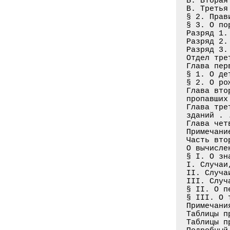
Б. Вторая
В. Третья
§ 2. Прав
§ 3. О по
Разряд 1.
Разряд 2.
Разряд 3.
Отдел тре
Глава пер
§ 1. О де
§ 2. О ро
Глава вто
пропавших
Глава тре
зданий . 
Глава чет
Примечани
Часть вто
О вычисле
§ I. О зн
I. Случаи
II. Случа
III. Случ
§ II. О п
§ III. О 
Примечани
Таблицы п
Таблицы п