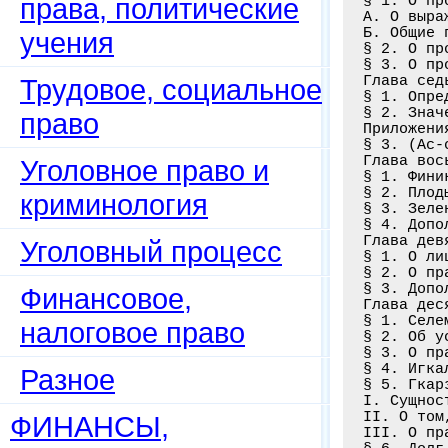
права, политические
§ 1. О пр
А. О выра
Б. Общие 
учения
§ 2. О пр
§ 3. О пр
Глава сед
Трудовое, социальное
§ 1. Опре
§ 2. Знач
право
Приложени
§ 3. (Ас-
Глава вос
Уголовное право и
§ 1. Фини
§ 2. Плод
криминология
§ 3. Зеле
§ 4. Допо
Глава дев
Уголовный процесс
§ 1. О ли
§ 2. О пр
§ 3. Допо
Финансовое,
Глава дес
§ 1. Селе
налоговое право
§ 2. Об у
§ 3. О пр
§ 4. Игка
Разное
§ 5. Гкар
I. Сущнос
II. О том
ФИНАНСЫ,
III. О пр