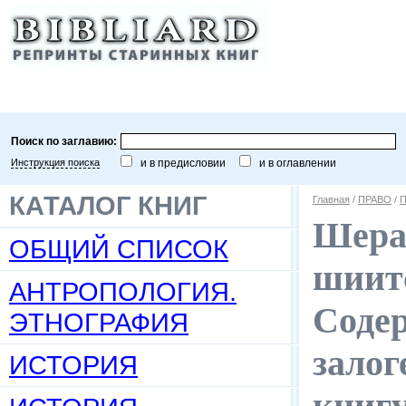
Поиск по заглавию:
Инструкция поиска
и в предисловии
и в оглавлении
КАТАЛОГ КНИГ
Главная
/
ПРАВО
/
П
Шера
ОБЩИЙ СПИСОК
шиитс
АНТРОПОЛОГИЯ.
Содер
ЭТНОГРАФИЯ
залог
ИСТОРИЯ
книгу