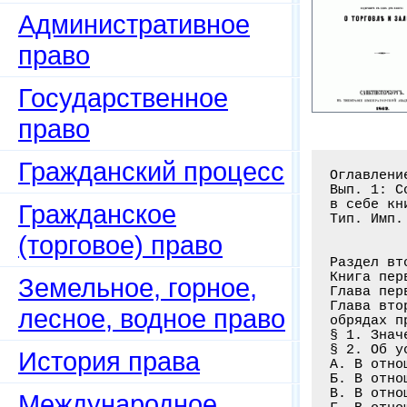
Административное
право
Государственное
право
Гражданский процесс
Оглавлени
Вып. 1: С
в себе кн
Гражданское
Тип. Имп.
(торговое) право
Раздел вт
Книга пер
Земельное, горное,
Глава пер
Глава вто
лесное, водное право
обрядах п
§ 1. Знач
§ 2. Об у
История права
А. В отно
Б. В отно
В. В отно
Международное