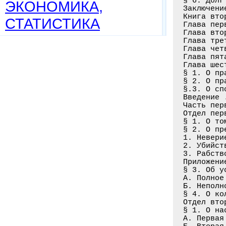
§ 6. Долг
ЭКОНОМИКА,
Заключени
Книга вто
СТАТИСТИКА
Глава пер
Глава вто
Глава тре
Глава чет
Глава пят
Глава шес
§ 1. О пр
§ 2. О пр
§.3. О сп
Введение 
Часть перв
Отдел перв
§ 1. О то
§ 2. О пр
1. Невери
2. Убийст
3. Рабств
Приложени
§ 3. Об у
А. Полное
Б. Неполн
§ 4. О ко
Отдел вто
§ 1. О на
А. Первая