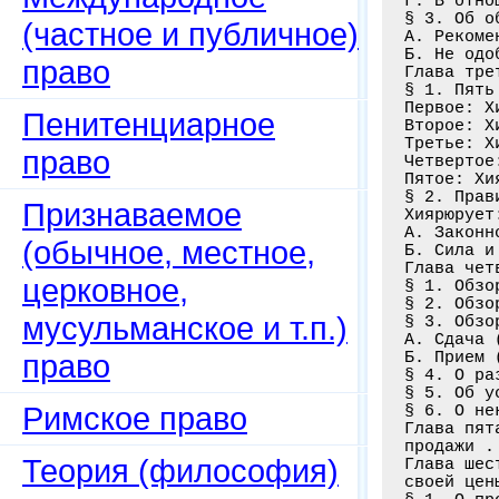
Г. В отно
§ 3. Об о
(частное и публичное)
А. Рекоме
Б. Не одо
право
Глава тре
§ 1. Пять
Первое: Х
Пенитенциарное
Второе: Х
Третье: Х
право
Четвертое
Пятое: Хи
§ 2. Прав
Признаваемое
Хиярюрует:
А. Законн
(обычное, местное,
Б. Сила и
Глава чет
церковное,
§ 1. Обзо
§ 2. Обзо
мусульманское и т.п.)
§ 3. Обзо
А. Сдача 
право
Б. Прием 
§ 4. О ра
§ 5. Об у
Римское право
§ 6. О не
Глава пят
продажи .
Теория (философия)
Глава шес
своей цен